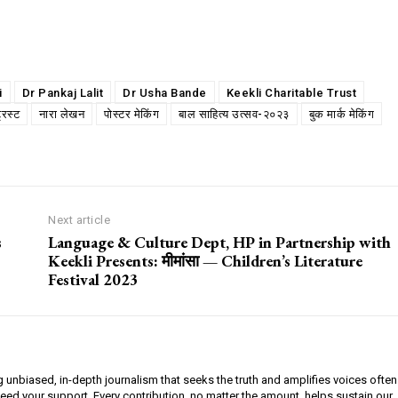
i
Dr Pankaj Lalit
Dr Usha Bande
Keekli Charitable Trust
्रस्ट
नारा लेखन
पोस्टर मेकिंग
बाल साहित्य उत्सव-२०२३
बुक मार्क मेकिंग
Next article
s
Language & Culture Dept, HP in Partnership with
Keekli Presents: मीमांसा — Children’s Literature
Festival 2023
g unbiased, in-depth journalism that seeks the truth and amplifies voices often
need your support. Every contribution, no matter the amount, helps sustain our