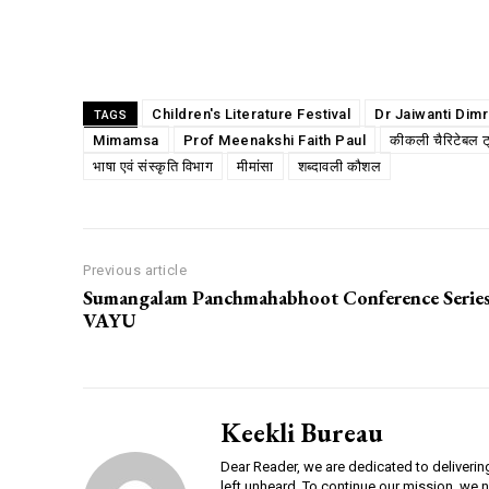
Share
Children's Literature Festival
Dr Jaiwanti Dimr
TAGS
Mimamsa
Prof Meenakshi Faith Paul
कीकली चैरिटेबल ट
भाषा एवं संस्कृति विभाग
मीमांसा
शब्दावली कौशल
Previous article
Sumangalam Panchmahabhoot Conference Serie
VAYU
Keekli Bureau
Dear Reader, we are dedicated to deliverin
left unheard. To continue our mission, we 