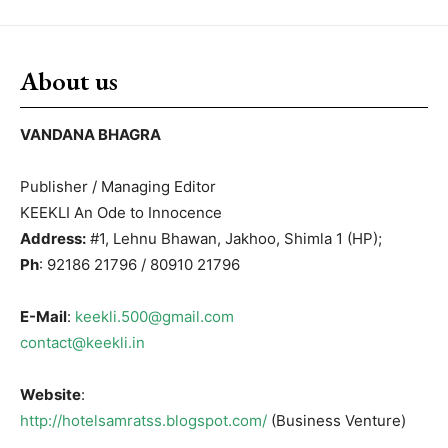
About us
VANDANA BHAGRA
Publisher / Managing Editor
KEEKLI An Ode to Innocence
Address:
#1, Lehnu Bhawan, Jakhoo, Shimla 1 (HP);
Ph
: 92186 21796 / 80910 21796
E-Mail
:
keekli.500@gmail.com
contact@keekli.in
Website
:
http://hotelsamratss.blogspot.com/
(Business Venture)