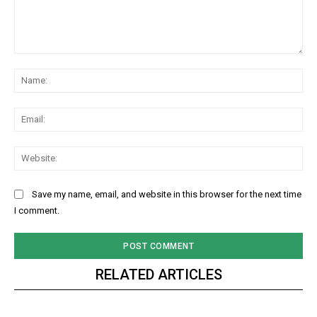
Comment:
Na
Ema
Web
Save my name, email, and website in this browser for the next time
I comment.
RELATED ARTICLES