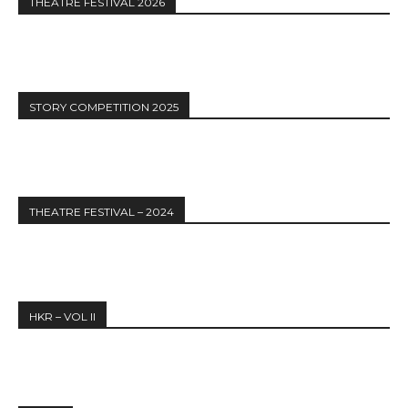
THEATRE FESTIVAL 2026
STORY COMPETITION 2025
THEATRE FESTIVAL – 2024
HKR – VOL II