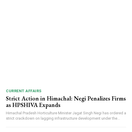
CURRENT AFFAIRS
Strict Action in Himachal: Negi Penalizes Firms
as HPSHIVA Expands
Himachal Pradesh Horticulture Minister Jagat Singh Negi has ordered a
strict crackdown on lagging infrastructure development under the...