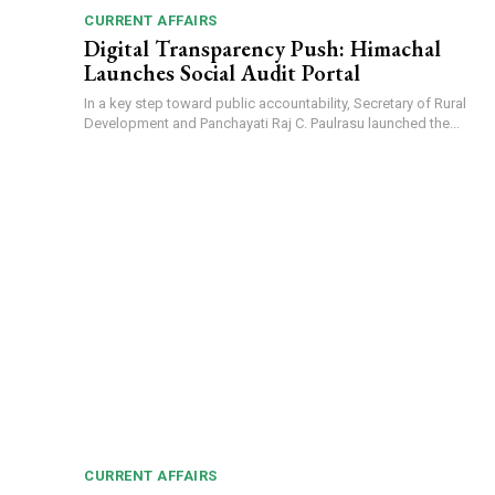
CURRENT AFFAIRS
Digital Transparency Push: Himachal
Launches Social Audit Portal
In a key step toward public accountability, Secretary of Rural
Development and Panchayati Raj C. Paulrasu launched the...
CURRENT AFFAIRS