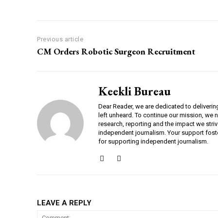
Previous article
CM Orders Robotic Surgeon Recruitment
Keekli Bureau
Dear Reader, we are dedicated to deliverin
left unheard. To continue our mission, we 
research, reporting and the impact we striv
independent journalism. Your support fost
for supporting independent journalism.
DAILY NEWS BULLETIN
LEAVE A REPLY