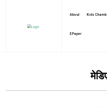
About
Kids Chamb
EPaper
मेडि