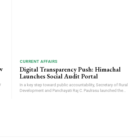
CURRENT AFFAIRS
w
Digital Transparency Push: Himachal
Launches Social Audit Portal
r
In a key step toward public accountability, Secretary of Rural
Development and Panchayati Raj C. Paulrasu launched the...