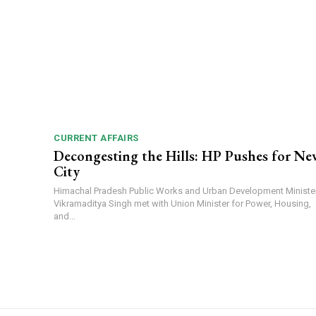
CURRENT AFFAIRS
Decongesting the Hills: HP Pushes for Ne
City
Himachal Pradesh Public Works and Urban Development Ministe
Vikramaditya Singh met with Union Minister for Power, Housing,
and...