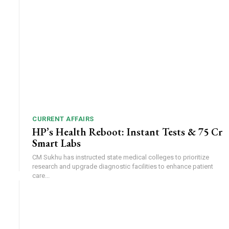
CURRENT AFFAIRS
HP’s Health Reboot: Instant Tests & ₹75 Cr
Smart Labs
CM Sukhu has instructed state medical colleges to prioritize
research and upgrade diagnostic facilities to enhance patient
care...