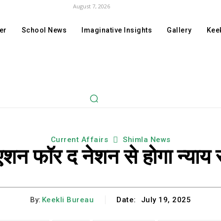
August 7, 2026
er
School News
Imaginative Insights
Gallery
Keek
Current Affairs
Shimla News
एशन फॉर द नेशन से होगा न्याय
By:
Keekli Bureau
Date:
July 19, 2025