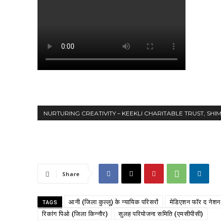
NURTURING CREATIVITY – KEEKLI CHARITABLE TRUST, SHI
Share
आनी (जिला कुल्लू) के न्यायिक परिसरों
मेडिएशन फॉर द नेशन
TAGS
रिकांग पिओ (जिला किन्नौर)
सुलह परियोजना समिति (एमसीपीसी)