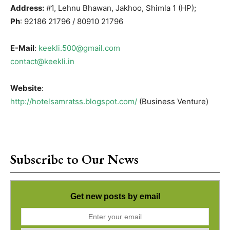
Address:
#1, Lehnu Bhawan, Jakhoo, Shimla 1 (HP);
Ph
: 92186 21796 / 80910 21796
E-Mail
:
keekli.500@gmail.com
contact@keekli.in
Website
:
http://hotelsamratss.blogspot.com/
(Business Venture)
Subscribe to Our News
Get new posts by email