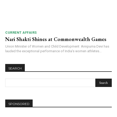
CURRENT AFFAIRS
Nari Shakti Shines at Commonwealth Games
Union Minister of Women and Child Development Annpurna Devi has
lauded the exceptional performance of India’s women athletes...
SEARCH
SPONSORED