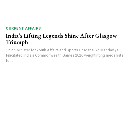
DAILY NEWS BULLETIN
Video
CURRENT AFFAIRS
Player
India’s Lifting Legends Shine After Glasgow
Triumph
Union Minister for Youth Affairs and Sports Dr. Mansukh Mandaviya
felicitated India’s Commonwealth Games 2026 weightlifting medallists
for...
00:00
12:27
NURTURING CREATIVITY – KEEKLI CHARITABLE TRUST, SHIMLA