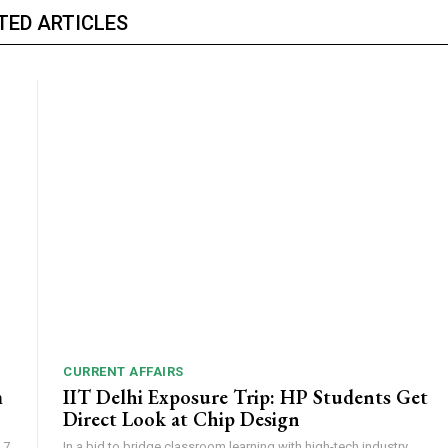
TED ARTICLES
CURRENT AFFAIRS
m
IIT Delhi Exposure Trip: HP Students Get
Direct Look at Chip Design
 7
In a bid to bridge classroom learning with high-tech industry