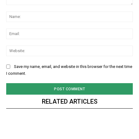
Comment:
Na
Ema
Web
Save my name, email, and website in this browser for the next time
I comment.
RELATED ARTICLES