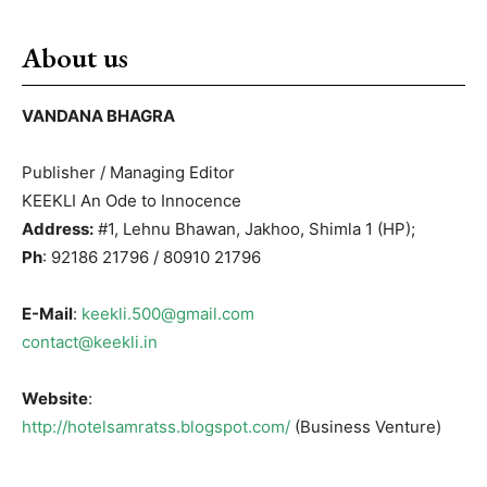
About us
VANDANA BHAGRA
Publisher / Managing Editor
KEEKLI An Ode to Innocence
Address:
#1, Lehnu Bhawan, Jakhoo, Shimla 1 (HP);
Ph
: 92186 21796 / 80910 21796
E-Mail
:
keekli.500@gmail.com
contact@keekli.in
Website
:
http://hotelsamratss.blogspot.com/
(Business Venture)