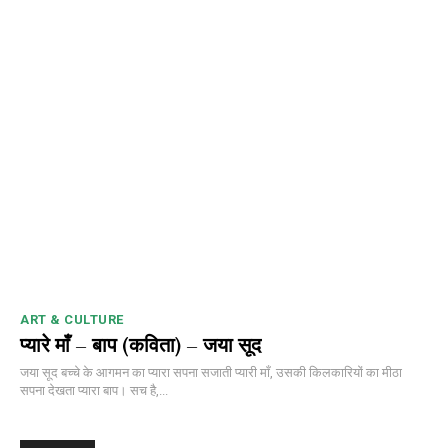
NURTURING CREATIVITY – KEEKLI CHARITABLE TRUST, SHIMLA
ART & CULTURE
प्यारे माँ – बाप (कविता) – जया सूद
जया सूद बच्चे के आगमन का प्यारा सपना सजाती प्यारी माँ, उसकी किलकारियों का मीठा
सपना देखता प्यारा बाप। सच है,...