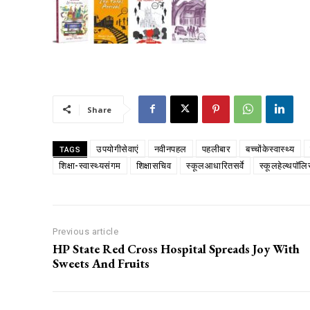
00:00
NURTURING CREATIVITY – KEEKLI CHARITABLE TRUST, SHIMLA
Share
उपयोगीसेवाएं
नवीनपहल
पहलीबार
बच्चोंकेस्वास्थ्य
TAGS
शिक्षा-स्वास्थ्यसंगम
शिक्षासचिव
स्कूलआधारितसर्वे
स्कूलहेल्थपॉलि
Previous article
HP State Red Cross Hospital Spreads Joy With
Sweets And Fruits