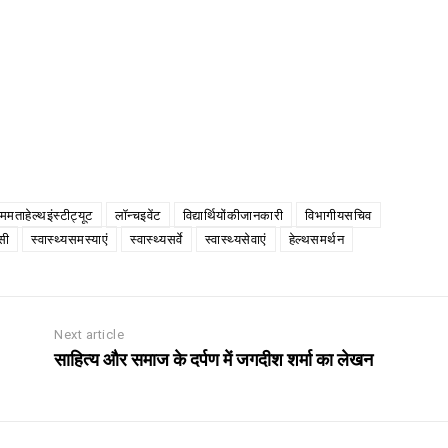
ममताहेल्थइंस्टीट्यूट
लॉन्चइवेंट
विद्यार्थियोंकीजानकारी
विभागीयसचिव
सी
स्वास्थ्यसमस्याएं
स्वास्थ्यसर्वे
स्वास्थ्यसेवाएं
हेल्थसमर्थन
Next article
साहित्य और समाज के दर्पण में जगदीश शर्मा का लेखन