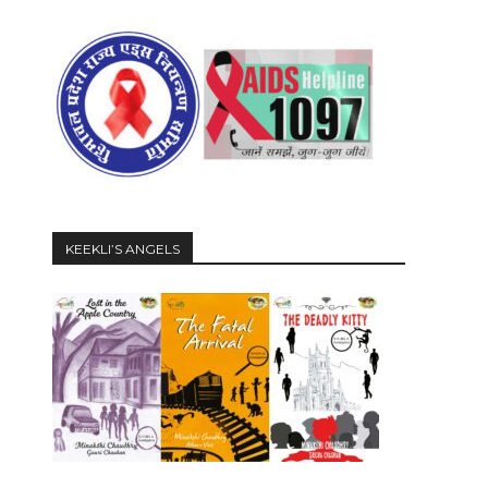
KEEKLI’S ANGELS