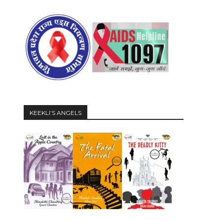
KEEKLI’S ANGELS