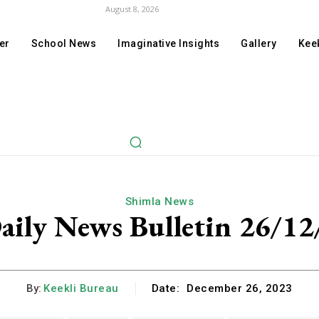
August 8, 2026
er
School News
Imaginative Insights
Gallery
Keek
Shimla News
aily News Bulletin 26/12
By:
Keekli Bureau
Date:
December 26, 2023