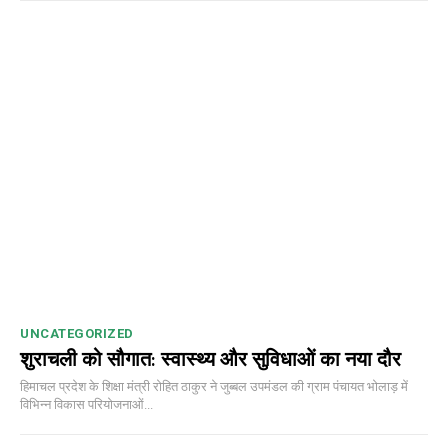
UNCATEGORIZED
शुराचली को सौगात: स्वास्थ्य और सुविधाओं का नया दौर
DAILY NEWS BULLETIN
हिमाचल प्रदेश के शिक्षा मंत्री रोहित ठाकुर ने जुब्बल उपमंडल की ग्राम पंचायत भोलाड़ में
विभिन्न विकास परियोजनाओं...
Video
Player