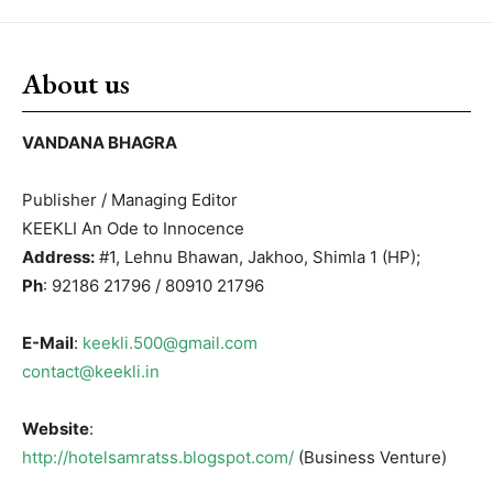
About us
VANDANA BHAGRA
Publisher / Managing Editor
KEEKLI An Ode to Innocence
Address:
#1, Lehnu Bhawan, Jakhoo, Shimla 1 (HP);
Ph
: 92186 21796 / 80910 21796
E-Mail
:
keekli.500@gmail.com
contact@keekli.in
Website
:
http://hotelsamratss.blogspot.com/
(Business Venture)