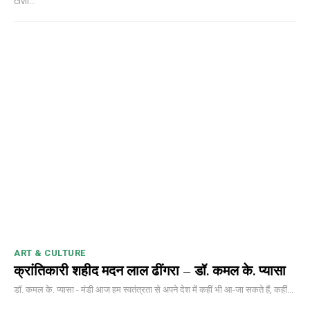
civil...
ART & CULTURE
क्रांतिकारी शहीद मदन लाल ढींगरा – डॉ. कमल के. प्यासा
डॉ. कमल के. प्यासा - मंडी आज हम स्वतंत्रता से अपने देश में कहीं भी आ-जा सकते हैं, कहीं...