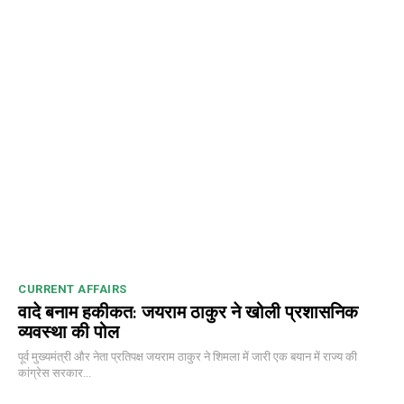
00:00
12:27
NURTURING CREATIVITY – KEEKLI CHARITABLE TRUST, SHIMLA
CURRENT AFFAIRS
वादे बनाम हकीकत: जयराम ठाकुर ने खोली प्रशासनिक
व्यवस्था की पोल
पूर्व मुख्यमंत्री और नेता प्रतिपक्ष जयराम ठाकुर ने शिमला में जारी एक बयान में राज्य की
कांग्रेस सरकार...