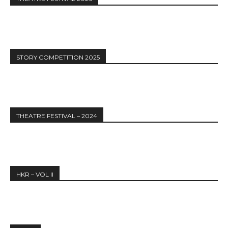
STORY COMPETITION 2025
THEATRE FESTIVAL – 2024
HKR – VOL II