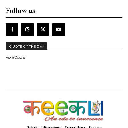
Follow us
QUOTE OF THE DAY
more Quotes
Gallery
E-Newspaper
School News
Quizzes