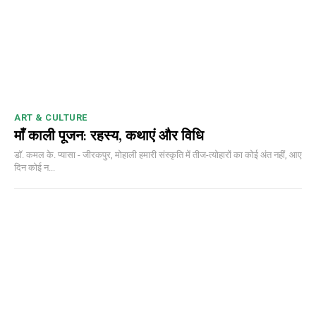
00:00
12:27
ART & CULTURE
NURTURING CREATIVITY – KEEKLI CHARITABLE TRUST, SHIMLA
माँ काली पूजन: रहस्य, कथाएं और विधि
डॉ. कमल के. प्यासा - जीरकपुर, मोहाली हमारी संस्कृति में तीज-त्योहारों का कोई अंत नहीं, आए
दिन कोई न...