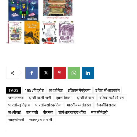
1857विद्रोह
आदर्शनेता
इतिहासमेंप्रेरणा
इतिहासीआइकॉन
TAGS
जन्मउत्सव
झांसी वाली रानी
झांसीकिला
झांसीकीरानी
बलिदानऔरवीरता
भारतीयइतिहास
भारतीयसांस्कृतिक
भारतीयस्वतंत्रता
रेजकीविरासत
लक्ष्मीबाई
वाराणसी
वीरनेता
शौर्यऔरराष्ट्रभक्ति
साहसीनेत्री
साहसीरानी
स्वतंत्रतासेनानी