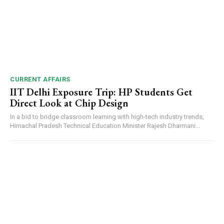
CURRENT AFFAIRS
IIT Delhi Exposure Trip: HP Students Get
Direct Look at Chip Design
In a bid to bridge classroom learning with high-tech industry trends,
Himachal Pradesh Technical Education Minister Rajesh Dharmani...
DAILY NEWS BULLETIN
Video
Player