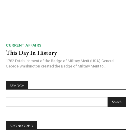
CURRENT AFFAIRS
This Day In History
1782 Establishment of the Badge of Military Merit (USA) General
George Washington created the Badge of Military Merit to...
SEARCH
SPONSORED