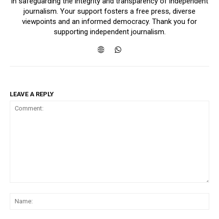
in safeguarding the integrity and transparency of independent
journalism. Your support fosters a free press, diverse
viewpoints and an informed democracy. Thank you for
supporting independent journalism.
LEAVE A REPLY
Comment:
Na