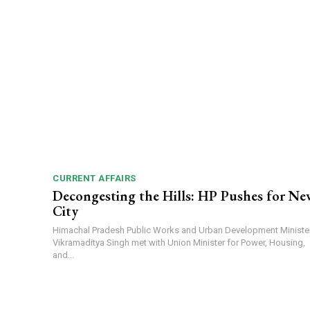
CURRENT AFFAIRS
Decongesting the Hills: HP Pushes for Ne
City
Himachal Pradesh Public Works and Urban Development Ministe
Vikramaditya Singh met with Union Minister for Power, Housing,
and...