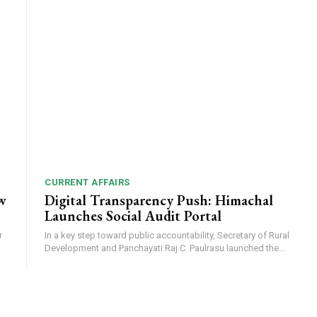
CURRENT AFFAIRS
w
Digital Transparency Push: Himachal
Launches Social Audit Portal
r
In a key step toward public accountability, Secretary of Rural
Development and Panchayati Raj C. Paulrasu launched the...