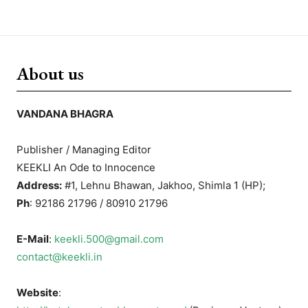
About us
VANDANA BHAGRA
Publisher / Managing Editor
KEEKLI An Ode to Innocence
Address:
#1, Lehnu Bhawan, Jakhoo, Shimla 1 (HP);
Ph
: 92186 21796 / 80910 21796
E-Mail
:
keekli.500@gmail.com
contact@keekli.in
Website
: