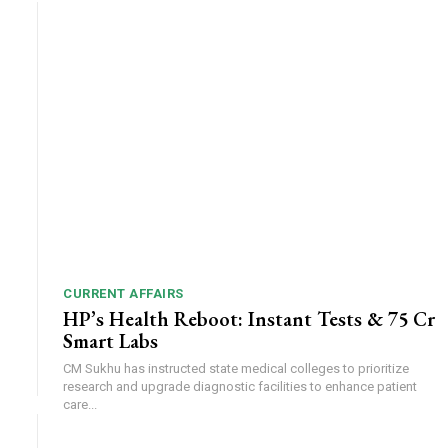
CURRENT AFFAIRS
HP’s Health Reboot: Instant Tests & ₹75 Cr
Smart Labs
CM Sukhu has instructed state medical colleges to prioritize
research and upgrade diagnostic facilities to enhance patient
care...