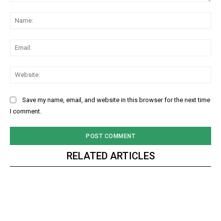
Comment:
Na
Ema
Web
Save my name, email, and website in this browser for the next time
I comment.
RELATED ARTICLES