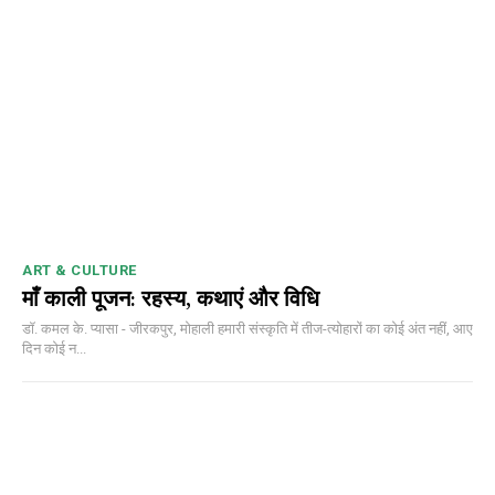
DAILY NEWS BULLETIN
ART & CULTURE
माँ काली पूजन: रहस्य, कथाएं और विधि
डॉ. कमल के. प्यासा - जीरकपुर, मोहाली हमारी संस्कृति में तीज-त्योहारों का कोई अंत नहीं, आए
दिन कोई न...
NURTURING CREATIVITY – KEEKLI CHARITABLE TRUST, SHIMLA