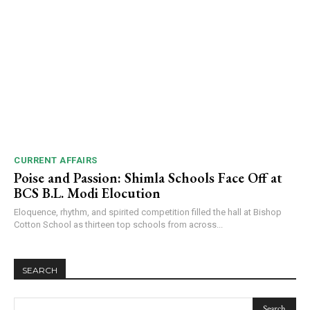
CURRENT AFFAIRS
Poise and Passion: Shimla Schools Face Off at
BCS B.L. Modi Elocution
Eloquence, rhythm, and spirited competition filled the hall at Bishop
Cotton School as thirteen top schools from across...
SEARCH