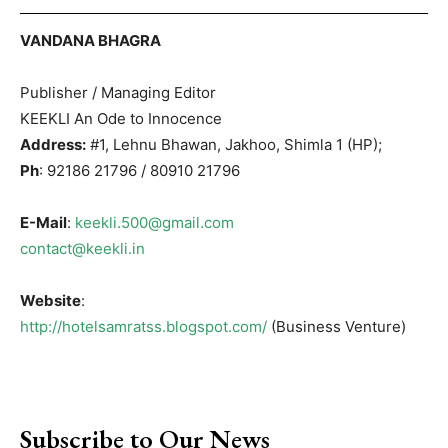
VANDANA BHAGRA
Publisher / Managing Editor
KEEKLI An Ode to Innocence
Address:
#1, Lehnu Bhawan, Jakhoo, Shimla 1 (HP);
Ph
: 92186 21796 / 80910 21796
E-Mail
:
keekli.500@gmail.com
contact@keekli.in
Website
:
http://hotelsamratss.blogspot.com/
(Business Venture)
Subscribe to Our News