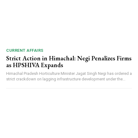
CURRENT AFFAIRS
Strict Action in Himachal: Negi Penalizes Firms
as HPSHIVA Expands
Himachal Pradesh Horticulture Minister Jagat Singh Negi has ordered a
strict crackdown on lagging infrastructure development under the...