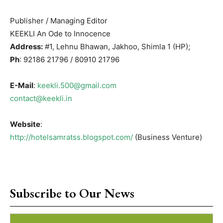
Publisher / Managing Editor
KEEKLI An Ode to Innocence
Address:
#1, Lehnu Bhawan, Jakhoo, Shimla 1 (HP);
Ph
: 92186 21796 / 80910 21796
E-Mail
:
keekli.500@gmail.com
contact@keekli.in
Website
:
http://hotelsamratss.blogspot.com/
(Business Venture)
Subscribe to Our News