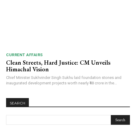
CURRENT AFFAIRS
Clean Streets, Hard Justice: CM Unveils
Himachal Vision
Chief Minister Sukhvinder Singh Sukhu laid foundation stones and
inaugurated development projects worth nearly ₹48 crore in the...
SEARCH