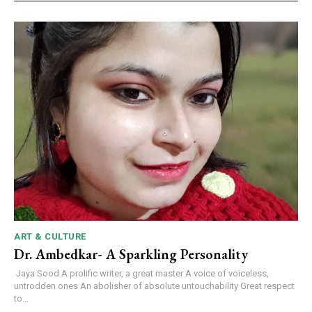
ART & CULTURE
Dr. Ambedkar- A Sparkling Personality
Jaya Sood A prolific writer, a great master A voice of voiceless,
untrodden ones An abolisher of absolute untouchability Great respect
to...