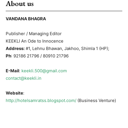
About us
VANDANA BHAGRA
Publisher / Managing Editor
KEEKLI An Ode to Innocence
Address:
#1, Lehnu Bhawan, Jakhoo, Shimla 1 (HP);
Ph
: 92186 21796 / 80910 21796
E-Mail
:
keekli.500@gmail.com
contact@keekli.in
Website
:
http://hotelsamratss.blogspot.com/
(Business Venture)