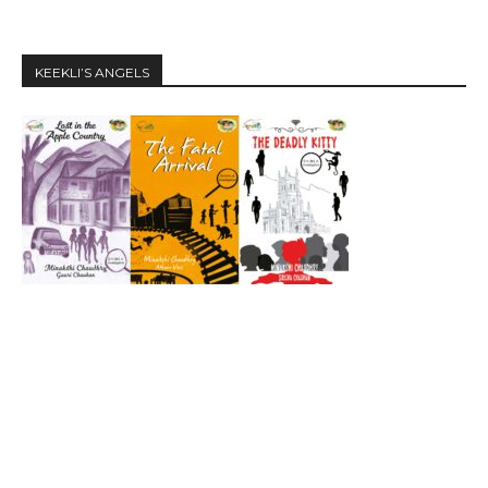
KEEKLI’S ANGELS