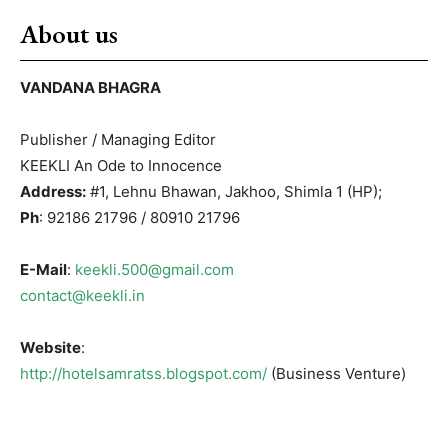
About us
VANDANA BHAGRA
Publisher / Managing Editor
KEEKLI An Ode to Innocence
Address:
#1, Lehnu Bhawan, Jakhoo, Shimla 1 (HP);
Ph
: 92186 21796 / 80910 21796
E-Mail
:
keekli.500@gmail.com
contact@keekli.in
Website
:
http://hotelsamratss.blogspot.com/
(Business Venture)