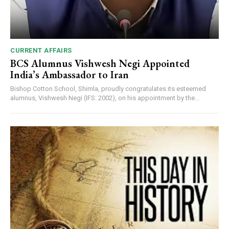
CURRENT AFFAIRS
BCS Alumnus Vishwesh Negi Appointed
India’s Ambassador to Iran
Bishop Cotton School, Shimla, proudly congratulates its esteemed
alumnus, Vishwesh Negi (IFS: 2002), on his appointment by the...