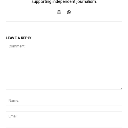
supporting independent journalism.
LEAVE A REPLY
Comment:
Na
Ema