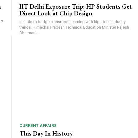
m
IIT Delhi Exposure Trip: HP Students Get
Direct Look at Chip Design
 7
In a bid to bridge classroom learning with high-tech industry
trends, Himachal Pradesh Technical Education Minister Rajesh
Dharmani...
CURRENT AFFAIRS
This Day In History