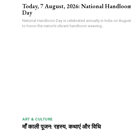
Today, 7 August, 2026: National Handloo
Day
National Handloom Day is celebrated annually in India on August
to honor the nation's vibrant handloom weaving...
ART & CULTURE
माँ काली पूजन: रहस्य, कथाएं और विधि