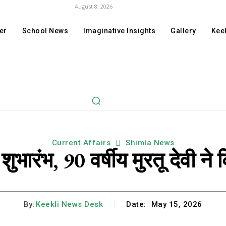
August 8, 2026
er
School News
Imaginative Insights
Gallery
Keek
Current Affairs
Shimla News
 शुभारंभ, 90 वर्षीय मुरतू देवी न
By:
Keekli News Desk
Date:
May 15, 2026