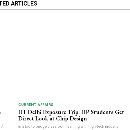
TED ARTICLES
CURRENT AFFAIRS
m
IIT Delhi Exposure Trip: HP Students Get
Direct Look at Chip Design
 7
In a bid to bridge classroom learning with high-tech industry