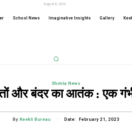
August 8, 2026
er
School News
Imaginative Insights
Gallery
Keek
Shimla News
्तों और बंदर का आतंक : एक गं
By:
Keekli Bureau
Date:
February 21, 2023