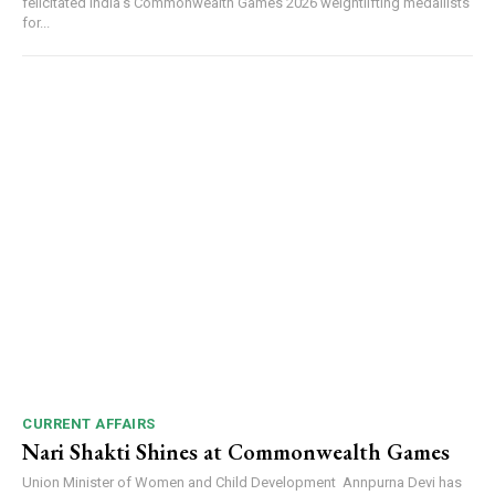
felicitated India’s Commonwealth Games 2026 weightlifting medallists
for...
CURRENT AFFAIRS
Nari Shakti Shines at Commonwealth Games
Union Minister of Women and Child Development Annpurna Devi has