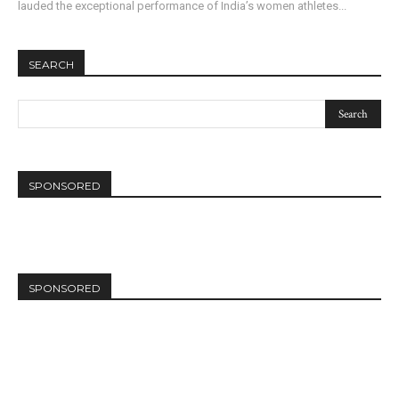
lauded the exceptional performance of India’s women athletes...
SEARCH
SPONSORED
SPONSORED