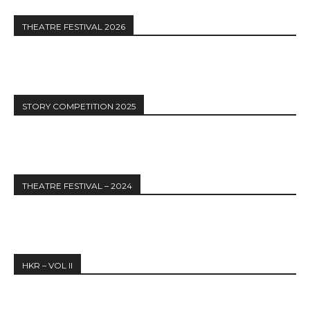
THEATRE FESTIVAL 2026
STORY COMPETITION 2025
THEATRE FESTIVAL – 2024
HKR – VOL II