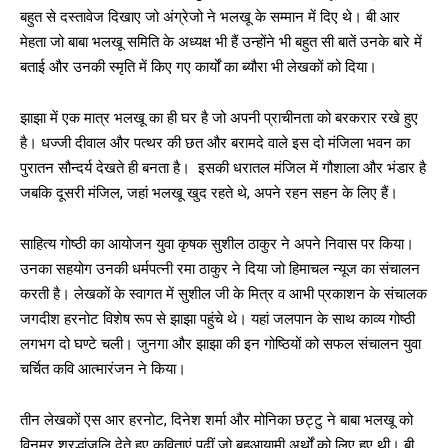
बहुत से दस्तावेज दिखाए जो अंग्रेजो ने भलखू के सम्मान में दिए थे। बी आर
मेहता जो बाबा भलखू समिति के अध्यक्ष भी हैं उन्होंने भी बहुत सी बातें उनके बारे में
बताई और उनकी स्मृति में किए गए कार्यों का ब्यौरा भी लेखकों को दिया।
झाझा में एक मात्र भलखू का ही घर है जो अपनी प्राचीनता को बरकरार रखे हुए
है। धज्जी दीवाल और पत्थर की छत और बरामदे वाले इस दो मंजिला भवन का
पुरातन सौन्दर्य देखते ही बनता है। इसकी धरातल मंजिल में गौशाला और भंडार है
जबकि दूसरी मंजिल, जहां भलखू खुद रहते थे, अपने रहन सहन के लिए हैं।
साहित्य गोष्ठी का आयोजन युवा कृषक सुशील ठाकुर ने अपने निवास पर किया।
उनका सहयोग उनकी धर्मपत्नी रमा ठाकुर ने दिया जो हिमाचल न्यूज का संचालन
करती है। लेखकों के स्वागत में सुशील जी के मित्र व आभी प्रकाशन के संचालक
जगदीश हरनोट विशेष रूप से झाझा पहुंचे थे। यहां जलपान के साथ काव्य गोष्ठी
लगभग दो घण्टे चली। जुनगा और झाझा की इन गोष्ठियों को सफल संचालन युवा
चर्चित कवि आत्मारंजन ने किया।
तीन लेखकों एस आर हरनोट, दिनेश शर्मा और मोनिका छट्टु ने बाबा भलखू को
विनम्र श्रद्धांजलि देते हुए कविताएं पढ़ीं जो बहुआयामी अर्थों को लिए हुए थी। बी