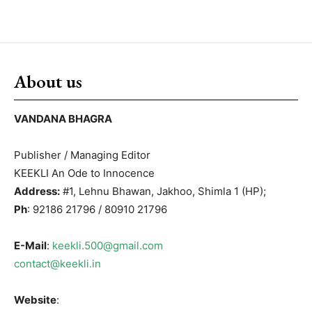
About us
VANDANA BHAGRA
Publisher / Managing Editor
KEEKLI An Ode to Innocence
Address:
#1, Lehnu Bhawan, Jakhoo, Shimla 1 (HP);
Ph
: 92186 21796 / 80910 21796
E-Mail
:
keekli.500@gmail.com
contact@keekli.in
Website
: