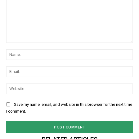
Player
Comment:
Na
00:00
12:27
Ema
Web
NURTURING CREATIVITY – KEEKLI CHARITABLE TRUST, SHIMLA
Save my name, email, and website in this browser for the next time
I comment.