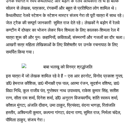
उनके स्वागत में स्वयं कैथलीघाट और बड़ोग के रेलवे अधिकारी तो थे ही बल्कि
सोलन से लेखक, पत्रकार, रंगकर्मी और बहुत से प्रतिष्ठित लोग शामिल थे।
कैथलीघाट रेलवे स्टेशन के स्टेशन मास्टर संजय गेरा तो पूरी यात्रा में साथ रहे।
जेल ट्रैक की सम्पूर्ण जानकारी सुमित राज देते रहे। लेखकों ने बड़ोग में रेलवे
कण्टीन में दोपहर का भोजन लेकर फिर शिमला के लिए कालका-शिमला रेल में
यात्रा शुरू की और पुनः कहानियों, कविताओं, संस्मरणों और गजलों का दौर चला।
आखरी सत्र महिला लेखिकाओं के लिए विशेषतौर पर उनके रचनापाठ के लिए
समर्पित किया गया।
इस यात्रा में जो लेखक शामिल रहे वे हैं – एस आर हरनोट, विनोद प्रकाश गुप्ता,
डॉ0 हेमराज कौशिक, डा0 मीनाक्षी एफ पाल, आत्मा रंजन, सुदर्शन वशिष्ठ, डा0
विद्या निधि, कुल राजीव पंत, गुप्तेश्वर नाथ उपाध्याय, राकेश कुमार सिंह, सतीश
रत्न, सीता राम शर्मा, दिनेश शर्मा, डॉ0 अनुराग विजयवर्गीय, शांति स्वरूप शर्मा,
कौशल मुंगटा, अंजलि दीवान, उमा ठाकुर, प्रियंवदा, वंदना भागड़ा, रितांजलि
हस्तीर, अश्विनली कुमार, कल्पना गांगटा, वंदना राणा, सुमित राज, निर्मला चंदेल,
पौमिला ठाकुर, संजय गेरा।