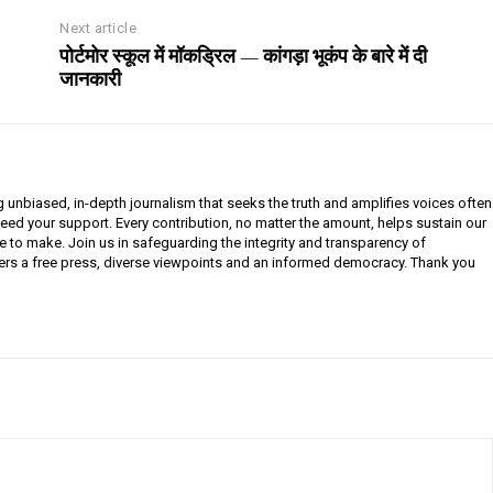
Next article
पोर्टमोर स्कूल में मॉकड्रिल — कांगड़ा भूकंप के बारे में दी
जानकारी
g unbiased, in-depth journalism that seeks the truth and amplifies voices often
need your support. Every contribution, no matter the amount, helps sustain our
e to make. Join us in safeguarding the integrity and transparency of
ers a free press, diverse viewpoints and an informed democracy. Thank you