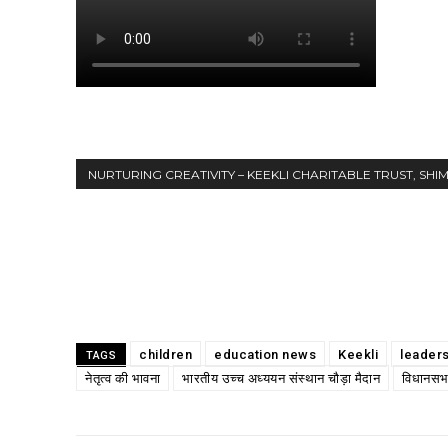
NURTURING CREATIVITY – KEEKLI CHARITABLE TRUST, SHI
Share
children
education news
Keekli
leaders
TAGS
नेतृत्व की भावना
भारतीय उच्च अध्ययन संस्थान चौड़ा मैदान
विधानसभ