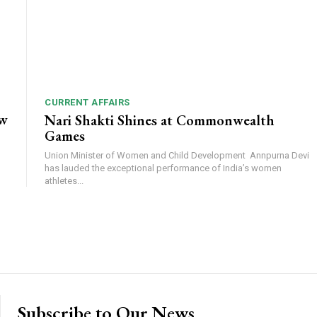
CURRENT AFFAIRS
ow
Nari Shakti Shines at Commonwealth
Games
Union Minister of Women and Child Development Annpurna Devi
has lauded the exceptional performance of India’s women
athletes...
Subscribe to Our News