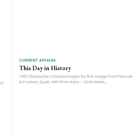
CURRENT AFFAIRS
This Day in History
1492 Christopher Columbus began his first voyage from Palos de
la Frontera, Spain, with three ships — Santa María,...
ed