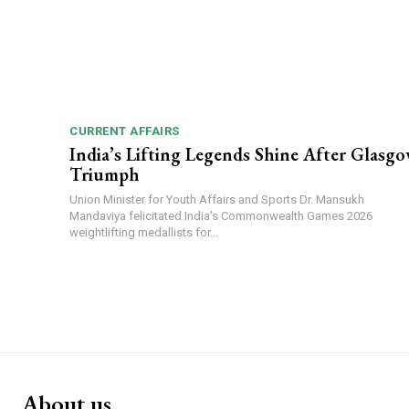
CURRENT AFFAIRS
India’s Lifting Legends Shine After Glasg
Triumph
Union Minister for Youth Affairs and Sports Dr. Mansukh
Mandaviya felicitated India’s Commonwealth Games 2026
weightlifting medallists for...
About us