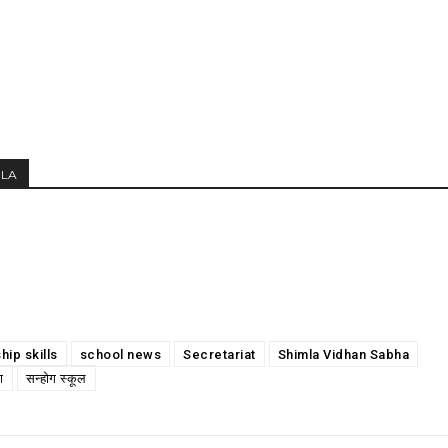
MLA
hip skills
school news
Secretariat
Shimla Vidhan Sabha
ा
सन्होग स्कूल