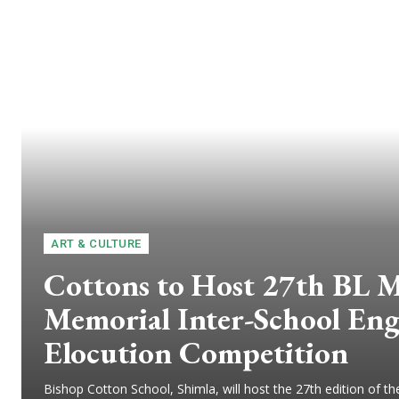
ART & CULTURE
Cottons to Host 27th BL 
Memorial Inter-School Eng
Elocution Competition
Bishop Cotton School, Shimla, will host the 27th edition of th