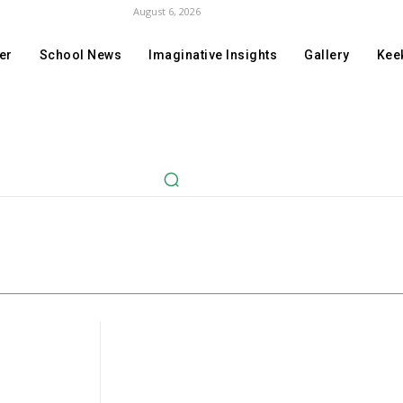
August 6, 2026
er
School News
Imaginative Insights
Gallery
Keek
Cont