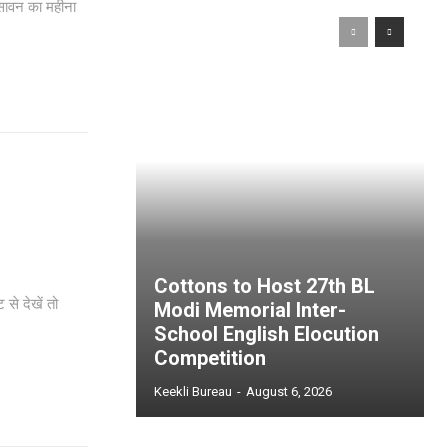
सावन का महीना
Cottons to Host 27th BL
Modi Memorial Inter-
School English Elocution
Competition
Keekli Bureau
-
August 6, 2026