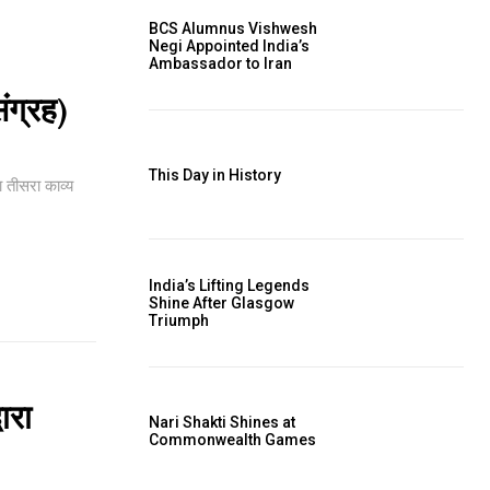
BCS Alumnus Vishwesh
Negi Appointed India’s
Ambassador to Iran
संग्रह)
This Day in History
का तीसरा काव्य
India’s Lifting Legends
Shine After Glasgow
Triumph
ारा
Nari Shakti Shines at
Commonwealth Games