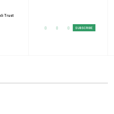
li Trust
SUBSCRIBE
ributors
Current Affairs
Education
Environment