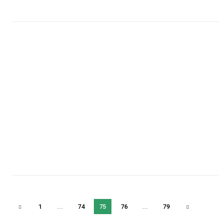
1
...
74
75
76
...
79