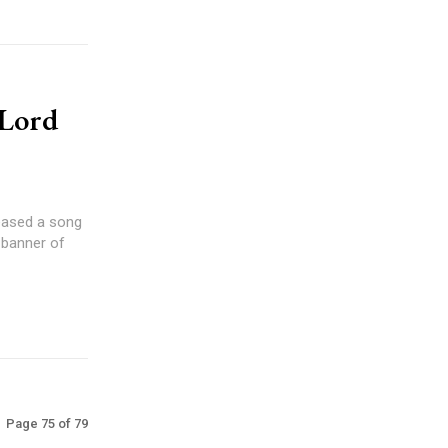
 Lord
leased a song
 banner of
Page 75 of 79