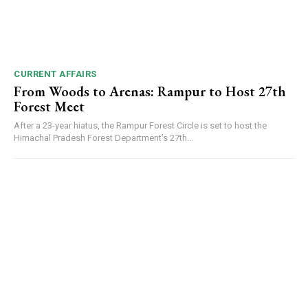
NURTURING CREATIVITY – KEEKLI CHARITABLE TRUST, SHIMLA
CURRENT AFFAIRS
From Woods to Arenas: Rampur to Host 27th
Forest Meet
After a 23-year hiatus, the Rampur Forest Circle is set to host the
Himachal Pradesh Forest Department’s 27th...