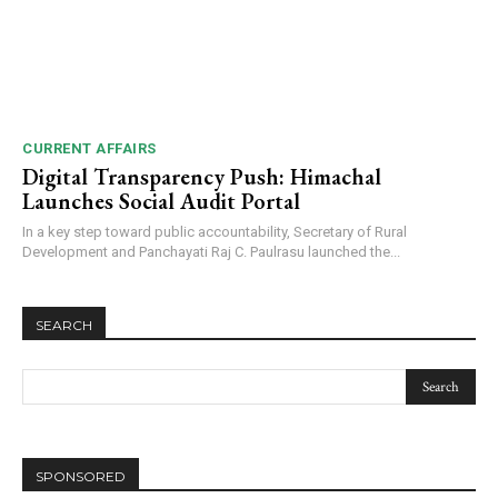
CURRENT AFFAIRS
Digital Transparency Push: Himachal
Launches Social Audit Portal
In a key step toward public accountability, Secretary of Rural
Development and Panchayati Raj C. Paulrasu launched the...
SEARCH
SPONSORED