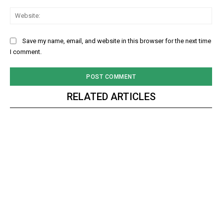
Web
Save my name, email, and website in this browser for the next time
I comment.
RELATED ARTICLES
DAILY NEWS BULLETIN