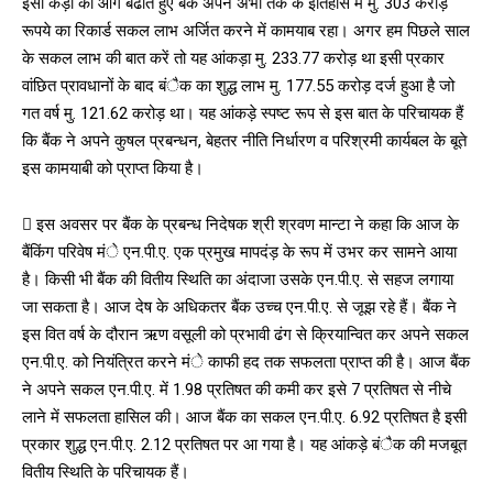
इसी कड़ी को आगे बढाते हुए बैंक अपने अभी तक के इतिहास में मु. 303 करोड़
रूपये का रिकार्ड सकल लाभ अर्जित करने में कामयाब रहा। अगर हम पिछले साल
के सकल लाभ की बात करें तो यह आंकड़ा मु. 233.77 करोड़ था इसी प्रकार
वांछित प्रावधानों के बाद बंैक का शुद्ध लाभ मु. 177.55 करोड़ दर्ज हुआ है जो
गत वर्ष मु. 121.62 करोड़ था। यह आंकड़े स्पष्ट रूप से इस बात के परिचायक हैं
कि बैंक ने अपने कुषल प्रबन्धन, बेहतर नीति निर्धारण व परिश्रमी कार्यबल के बूते
इस कामयाबी को प्राप्त किया है।
 इस अवसर पर बैंक के प्रबन्ध निदेषक श्री श्रवण मान्टा ने कहा कि आज के
बैंकिंग परिवेष मंे एन.पी.ए. एक प्रमुख मापदंड़ के रूप में उभर कर सामने आया
है। किसी भी बैंक की वितीय स्थिति का अंदाजा उसके एन.पी.ए. से सहज लगाया
जा सकता है। आज देष के अधिकतर बैंक उच्च एन.पी.ए. से जूझ रहे हैं। बैंक ने
इस वित वर्ष के दौरान ऋण वसूली को प्रभावी ढंग से क्रियान्वित कर अपने सकल
एन.पी.ए. को नियंत्रित करने मंे काफी हद तक सफलता प्राप्त की है। आज बैंक
ने अपने सकल एन.पी.ए. में 1.98 प्रतिषत की कमी कर इसे 7 प्रतिषत से नीचे
लाने में सफलता हासिल की। आज बैंक का सकल एन.पी.ए. 6.92 प्रतिषत है इसी
प्रकार शुद्ध एन.पी.ए. 2.12 प्रतिषत पर आ गया है। यह आंकड़े बंैक की मजबूत
वितीय स्थिति के परिचायक हैं।