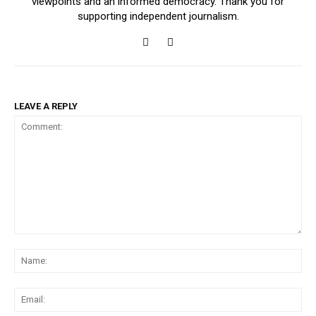
viewpoints and an informed democracy. Thank you for
supporting independent journalism.
LEAVE A REPLY
Comment:
Na
Ema