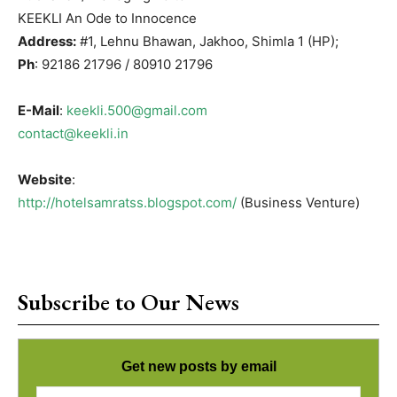
KEEKLI An Ode to Innocence
Address:
#1, Lehnu Bhawan, Jakhoo, Shimla 1 (HP);
Ph
: 92186 21796 / 80910 21796
E-Mail
:
keekli.500@gmail.com
contact@keekli.in
Website
:
http://hotelsamratss.blogspot.com/
(Business Venture)
Subscribe to Our News
Get new posts by email