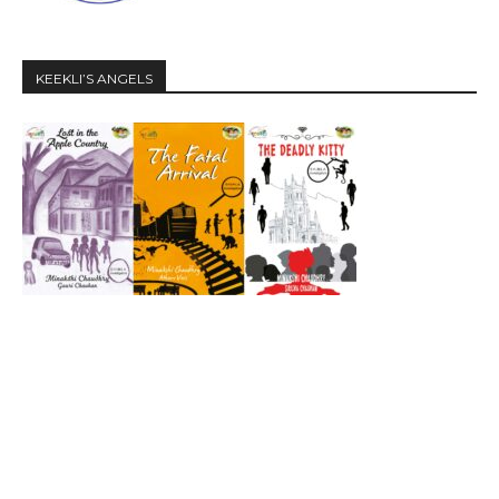
KEEKLI’S ANGELS