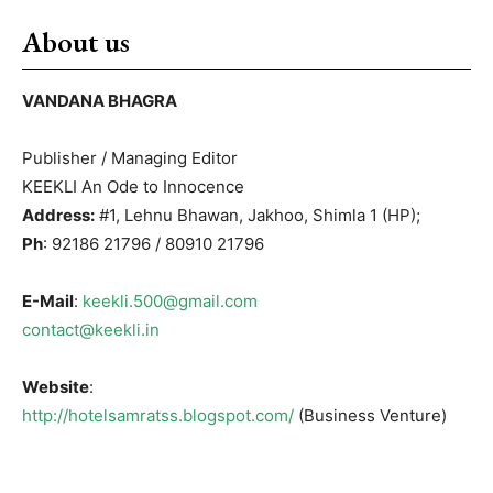
About us
VANDANA BHAGRA
Publisher / Managing Editor
KEEKLI An Ode to Innocence
Address:
#1, Lehnu Bhawan, Jakhoo, Shimla 1 (HP);
Ph
: 92186 21796 / 80910 21796
E-Mail
:
keekli.500@gmail.com
contact@keekli.in
Website
:
http://hotelsamratss.blogspot.com/
(Business Venture)