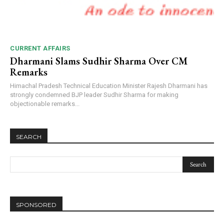
CURRENT AFFAIRS
Dharmani Slams Sudhir Sharma Over CM
Remarks
Himachal Pradesh Technical Education Minister Rajesh Dharmani has
strongly condemned BJP leader Sudhir Sharma for making
objectionable remarks...
SEARCH
SPONSORED