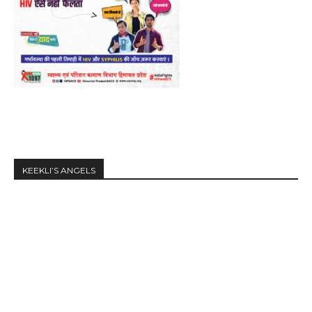
KEEKLI’S ANGELS