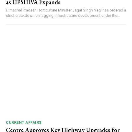
as HPSHIVA Expands
Himachal Pradesh Horticulture Minister Jagat Singh Negi has ordered a
strict crackdown on lagging infrastructure development under the...
CURRENT AFFAIRS
Centre Approves Key Highway Upgrades for