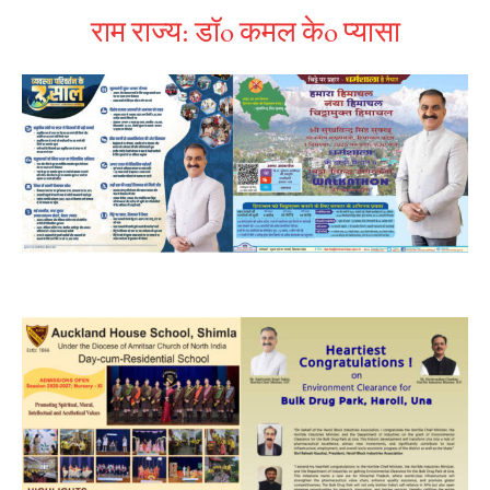
राम राज्य: डॉo कमल केo प्यासा