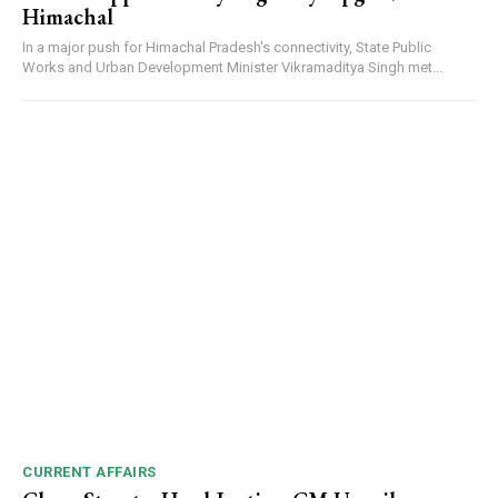
Himachal
DAILY NEWS BULLETIN
In a major push for Himachal Pradesh's connectivity, State Public
Video
Works and Urban Development Minister Vikramaditya Singh met...
Player
00:00
12:27
NURTURING CREATIVITY – KEEKLI CHARITABLE TRUST, SHIMLA
CURRENT AFFAIRS