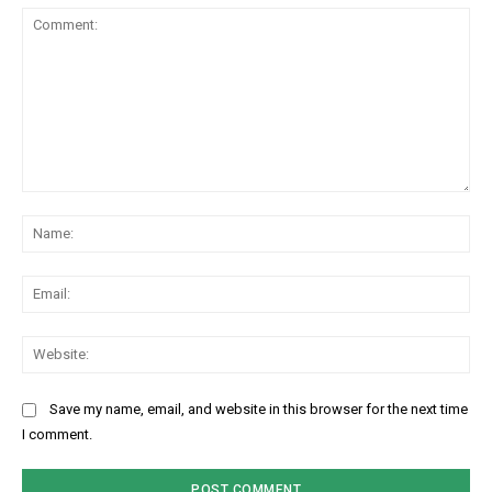
Comment:
Na
Ema
Web
Save my name, email, and website in this browser for the next time
I comment.