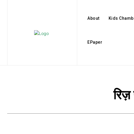
About
Kids Chamb
EPaper
रिज़ 