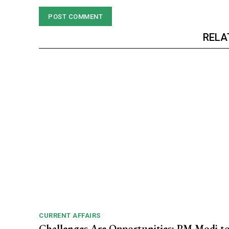
RELA
CURRENT AFFAIRS
Challenges Are Opportunities: PM Modi t