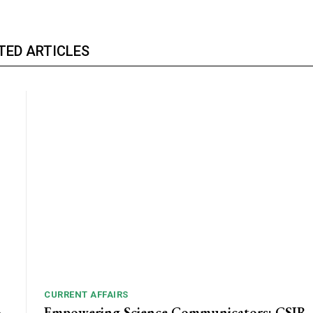
TED ARTICLES
CURRENT AFFAIRS
o
Empowering Science Communicators: CSIR-