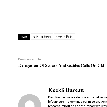
Share
उमंग फाउंडेशन
रक्तदान शिविर
TAGS
Previous article
Delegation Of Scouts And Guides Calls On CM
Keekli Bureau
Dear Reader, we are dedicated to deliverin
left unheard. To continue our mission, we 
research, reporting and the impact we striv