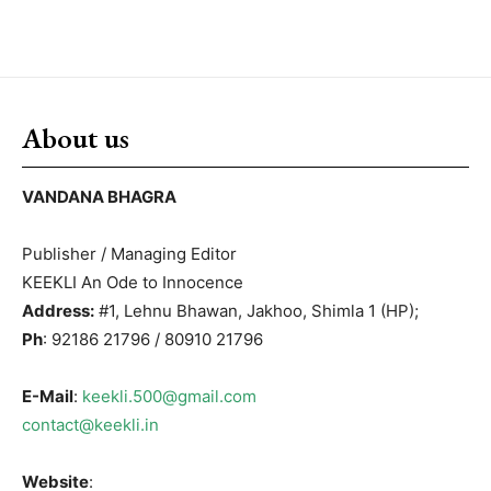
About us
VANDANA BHAGRA
Publisher / Managing Editor
KEEKLI An Ode to Innocence
Address:
#1, Lehnu Bhawan, Jakhoo, Shimla 1 (HP);
Ph
: 92186 21796 / 80910 21796
E-Mail
:
keekli.500@gmail.com
contact@keekli.in
Website
: