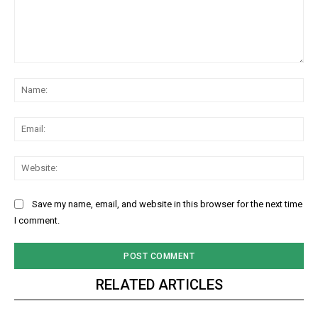
Comment:
Na
Ema
Web
Save my name, email, and website in this browser for the next time
I comment.
RELATED ARTICLES