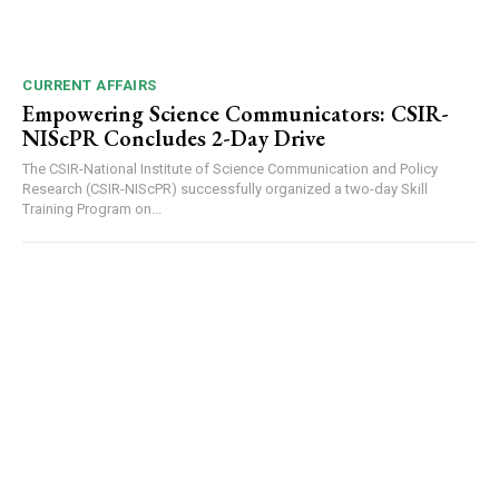
DAILY NEWS BULLETIN
Video
Player
CURRENT AFFAIRS
Empowering Science Communicators: CSIR-
NIScPR Concludes 2-Day Drive
The CSIR-National Institute of Science Communication and Policy
Research (CSIR-NIScPR) successfully organized a two-day Skill
Training Program on...
00:00
12:27
NURTURING CREATIVITY – KEEKLI CHARITABLE TRUST, SHIMLA