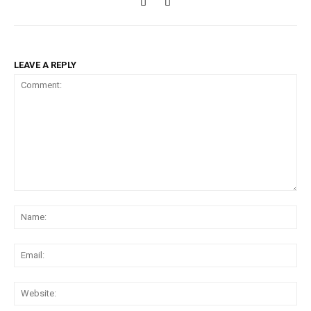
LEAVE A REPLY
Comment:
Na
Ema
Web