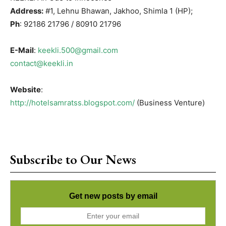
Address:
#1, Lehnu Bhawan, Jakhoo, Shimla 1 (HP);
Ph
: 92186 21796 / 80910 21796
E-Mail
:
keekli.500@gmail.com
contact@keekli.in
Website
:
http://hotelsamratss.blogspot.com/
(Business Venture)
Subscribe to Our News
Get new posts by email