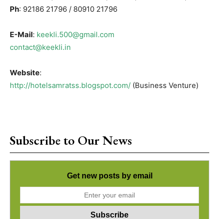
Ph
: 92186 21796 / 80910 21796
E-Mail
:
keekli.500@gmail.com
contact@keekli.in
Website
:
http://hotelsamratss.blogspot.com/
(Business Venture)
Subscribe to Our News
Get new posts by email