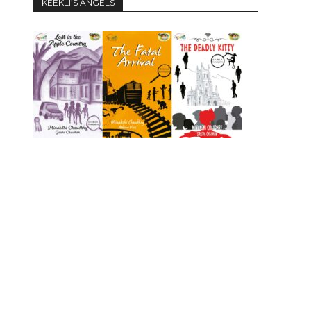
KEEKLI’S ANGELS