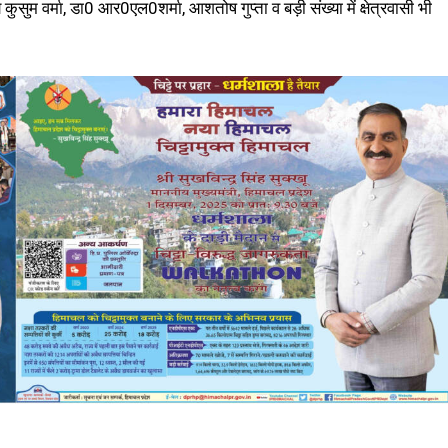
ुम वर्मा, डा0 आर0एल0शर्मा, आशतोष गुप्ता व बड़ी संख्या में क्षेत्रवासी भी