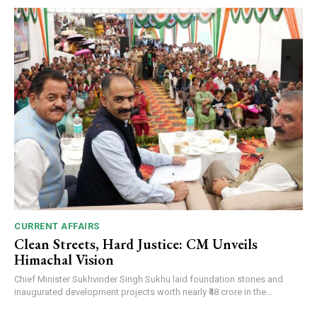
CURRENT AFFAIRS
Clean Streets, Hard Justice: CM Unveils
Himachal Vision
Chief Minister Sukhvinder Singh Sukhu laid foundation stones and
inaugurated development projects worth nearly ₹48 crore in the...