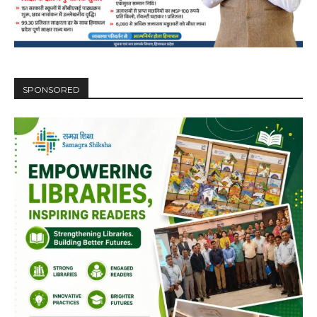
DAILY NEWS BULLETIN
Video
Player
SPONSORED
00:00
12:27
NURTURING CREATIVITY – KEEKLI CHARITABLE TRUST, SHIMLA