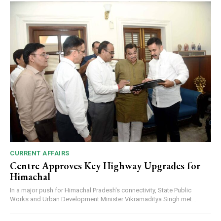
CURRENT AFFAIRS
Centre Approves Key Highway Upgrades for
Himachal
In a major push for Himachal Pradesh's connectivity, State Public
Works and Urban Development Minister Vikramaditya Singh met...