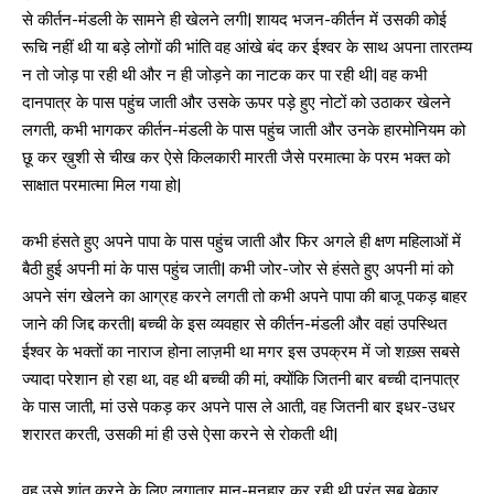
से कीर्तन-मंडली के सामने ही खेलने लगी| शायद भजन-कीर्तन में उसकी कोई
रूचि नहीं थी या बड़े लोगों की भांति वह आंखे बंद कर ईश्वर के साथ अपना तारतम्य
न तो जोड़ पा रही थी और न ही जोड़ने का नाटक कर पा रही थी| वह कभी
दानपात्र के पास पहुंच जाती और उसके ऊपर पड़े हुए नोटों को उठाकर खेलने
लगती, कभी भागकर कीर्तन-मंडली के पास पहुंच जाती और उनके हारमोनियम को
छू कर ख़ुशी से चीख कर ऐसे किलकारी मारती जैसे परमात्मा के परम भक्त को
साक्षात परमात्मा मिल गया हो|
कभी हंसते हुए अपने पापा के पास पहुंच जाती और फिर अगले ही क्षण महिलाओं में
बैठी हुई अपनी मां के पास पहुंच जाती| कभी जोर-जोर से हंसते हुए अपनी मां को
अपने संग खेलने का आग्रह करने लगती तो कभी अपने पापा की बाजू पकड़ बाहर
जाने की जिद्द करती| बच्ची के इस व्यवहार से कीर्तन-मंडली और वहां उपस्थित
ईश्वर के भक्तों का नाराज होना लाज़मी था मगर इस उपक्रम में जो शख़्स सबसे
ज्यादा परेशान हो रहा था, वह थी बच्ची की मां, क्योंकि जितनी बार बच्ची दानपात्र
के पास जाती, मां उसे पकड़ कर अपने पास ले आती, वह जितनी बार इधर-उधर
शरारत करती, उसकी मां ही उसे ऐसा करने से रोकती थी|
वह उसे शांत करने के लिए लगातार मान-मनुहार कर रही थी परंतु सब बेकार,