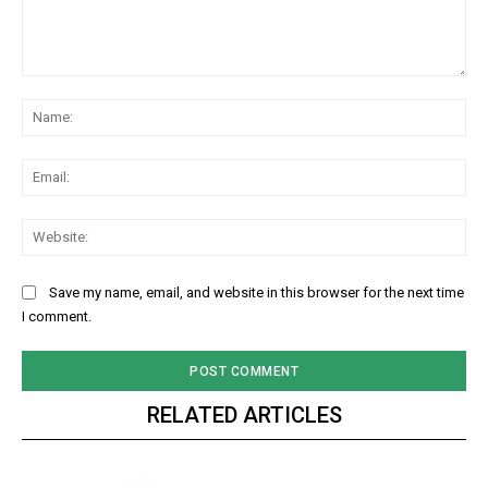
Comment:
Na
Ema
Web
Save my name, email, and website in this browser for the next time
I comment.
RELATED ARTICLES