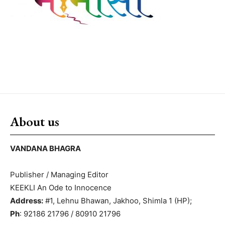
About us
VANDANA BHAGRA
Publisher / Managing Editor
KEEKLI An Ode to Innocence
Address:
#1, Lehnu Bhawan, Jakhoo, Shimla 1 (HP);
Ph
: 92186 21796 / 80910 21796