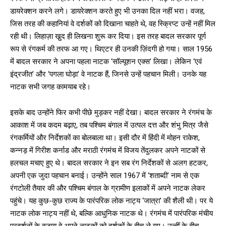
डायरेक्शन करने लगे। डायरेक्शन करते हुए भी उनका दिल नहीं भरा। वजह,
जिस तरह की कहानियां वे दर्शकों को दिखाना चाहते थे, वह स्क्रिप्ट उन्हें नहीं मिल
रही थी। लिहाज़ा खु़द ही लिखना शुरू कर दिया। इस तरह बादल सरकार पूर्ण
रूप से रंगकर्म की तरफ आ गए। थिएटर ही उनकी ज़िंदगी हो गया। साल 1956
में बादल सरकार ने अपना पहला नाटक ‘सॉल्यूशन एक्स’ लिखा। लेकिन ‘एवं
इंद्रजीत’ और ‘पगला घोड़ा’ वे नाटक हैं, जिनसे उन्हें पहचान मिली। उनके यह
नाटक सभी जगह कामयाब रहे।
इसके बाद उन्होंने फिर कभी पीछे मुड़कर नहीं देखा। बादल सरकार ने रंगमंच के
आकाश में जब कदम बढ़ाए, तब पश्चिम बंगाल में उत्पल दत्त और शंभु मित्र जैसे
रंगकर्मियों और निर्देशकों का बोलबाला था। इसी दौर में हिंदी में मोहन राकेश,
कन्नड़ में गिरीश कर्नाड और मराठी रंगमंच में विजय तेंदुलकर अपने नाटकों से
हलचल मचाए हुए थे। बादल सरकार ने इन सब रंग निर्देशकों से अलग हटकर,
अपनी एक जुदा पहचान बनाई। उन्होंने साल 1967 में ‘शताब्दी’ नाम से एक
रंगटोली तैयार की और पश्चिम बंगाल के ग्रामीण इलाकों में अपने नाटक लेकर
पहुंचे। यह कुछ-कुछ राज्य के पारंपरिक लोक नाट्य ‘जात्रा’ की शैली थी। पर ये
नाटक लोक नाट्य नहीं थे, बल्कि आधुनिक नाटक थे। रंगमंच में पारंपरिक मंचीय
प्रदर्शनों के बजाय वे अपने नाटकों को दर्शकों के बीच ले गए। उन्हीं के बीच