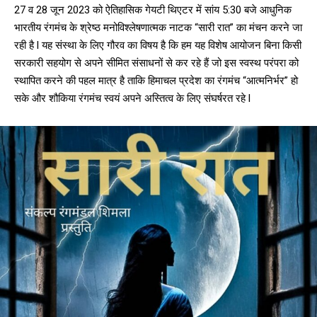
27 व 28 जून 2023 को ऐतिहासिक गेयटी थिएटर में सांय 5:30 बजे आधुनिक
भारतीय रंगमंच के श्रेष्ठ मनोविश्लेषणात्मक नाटक “सारी रात” का मंचन करने जा
रही है l यह संस्था के लिए गौरव का विषय है कि हम यह विशेष आयोजन बिना किसी
सरकारी सहयोग से अपने सीमित संसाधनों से कर रहे हैं जो इस स्वस्थ परंपरा को
स्थापित करने की पहल मात्र है ताकि हिमाचल प्रदेश का रंगमंच “आत्मनिर्भर” हो
सके और शौकिया रंगमंच स्वयं अपने अस्तित्व के लिए संघर्षरत रहे l