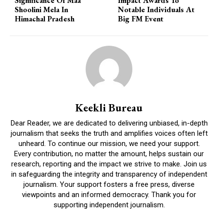
Significance Of Maa
Impact Awards To
Shoolini Mela In
Notable Individuals At
Himachal Pradesh
Big FM Event
DAILY NEWS BULLETIN
Video
Player
Keekli Bureau
Dear Reader, we are dedicated to delivering unbiased, in-depth
journalism that seeks the truth and amplifies voices often left
unheard. To continue our mission, we need your support.
Every contribution, no matter the amount, helps sustain our
research, reporting and the impact we strive to make. Join us
in safeguarding the integrity and transparency of independent
00:00
12:27
journalism. Your support fosters a free press, diverse
viewpoints and an informed democracy. Thank you for
supporting independent journalism.