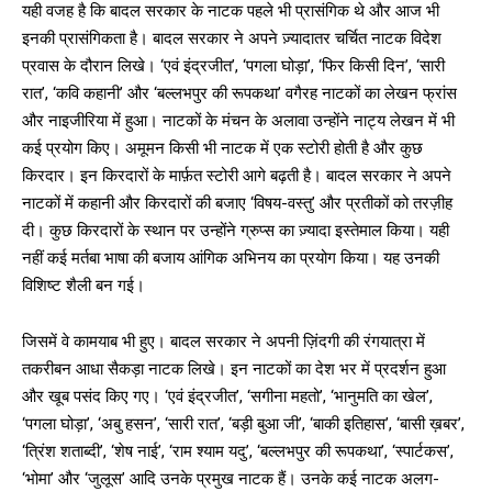
यही वजह है कि बादल सरकार के नाटक पहले भी प्रासंगिक थे और आज भी
इनकी प्रासंगिकता है। बादल सरकार ने अपने ज़्यादातर चर्चित नाटक विदेश
प्रवास के दौरान लिखे। ‘एवं इंद्रजीत’, ‘पगला घोड़ा’, ‘फिर किसी दिन’, ‘सारी
रात’, ‘कवि कहानी’ और ‘बल्लभपुर की रूपकथा’ वगैरह नाटकों का लेखन फ्रांस
और नाइजीरिया में हुआ। नाटकों के मंचन के अलावा उन्होंने नाट्य लेखन में भी
कई प्रयोग किए। अमूमन किसी भी नाटक में एक स्टोरी होती है और कुछ
किरदार। इन किरदारों के मार्फ़त स्टोरी आगे बढ़ती है। बादल सरकार ने अपने
नाटकों में कहानी और किरदारों की बजाए ‘विषय-वस्तु’ और प्रतीकों को तरज़ीह
दी। कुछ किरदारों के स्थान पर उन्होंने ग्रुप्स का ज़्यादा इस्तेमाल किया। यही
नहीं कई मर्तबा भाषा की बजाय आंगिक अभिनय का प्रयोग किया। यह उनकी
विशिष्ट शैली बन गई।
जिसमें वे कामयाब भी हुए। बादल सरकार ने अपनी ज़िंदगी की रंगयात्रा में
तकरीबन आधा सैकड़ा नाटक लिखे। इन नाटकों का देश भर में प्रदर्शन हुआ
और खूब पसंद किए गए। ‘एवं इंद्रजीत’, ‘सगीना महतो’, ‘भानुमति का खेल’,
‘पगला घोड़ा’, ‘अबु हसन’, ‘सारी रात’, ‘बड़ी बुआ जी’, ‘बाकी इतिहास’, ‘बासी ख़बर’,
‘त्रिंश शताब्दी’, ‘शेष नाई’, ‘राम श्याम यदु’, ‘बल्लभपुर की रूपकथा’, ‘स्पार्टकस’,
‘भोमा’ और ‘जुलूस’ आदि उनके प्रमुख नाटक हैं। उनके कई नाटक अलग-