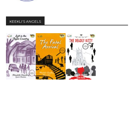
KEEKLI’S ANGELS