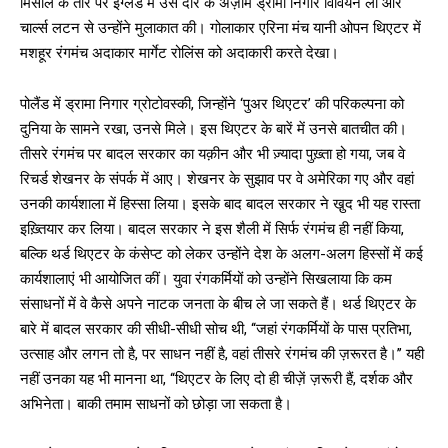
मिसाल के तौर पर इंग्लैंड में उस दौर के अज़ीम ड्रामा निगार विवियन ली और
चार्ल्स लटन से उन्होंने मुलाकात की। गोलाकार एरिना मंच यानी ओपन थिएटर में
मशहूर रंगमंच अदाकार मार्गेट रोलिंस को अदाकारी करते देखा।
पोलैंड में ड्रामा निगार ग्रोटोवस्की, जिन्होंने ‘पुअर थिएटर’ की परिकल्पना को
दुनिया के सामने रखा, उनसे मिले। इस थिएटर के बारें में उनसे बातचीत की।
तीसरे रंगमंच पर बादल सरकार का यक़ीन और भी ज़्यादा पुख़्ता हो गया, जब वे
रिचर्ड शेखनर के संपर्क में आए। शेखनर के सुझाव पर वे अमेरिका गए और वहां
उनकी कार्यशाला में हिस्सा लिया। इसके बाद बादल सरकार ने खु़द भी यह रास्ता
इख़्तियार कर लिया। बादल सरकार ने इस शैली में सिर्फ रंगमंच ही नहीं किया,
बल्कि थर्ड थिएटर के कंसेप्ट को लेकर उन्होंने देश के अलग-अलग हिस्सों में कई
कार्यशालाएं भी आयोजित कीं। युवा रंगकर्मियों को उन्होंने सिखलाया कि कम
संसाधनों में वे कैसे अपने नाटक जनता के बीच ले जा सकते हैं। थर्ड थिएटर के
बारे में बादल सरकार की सीधी-सीधी सोच थी, ‘‘जहां रंगकर्मियों के पास प्रतिभा,
उत्साह और लगन तो है, पर साधन नहीं है, वहां तीसरे रंगमंच की ज़रूरत है।’’ यही
नहीं उनका यह भी मानना था, ‘‘थिएटर के लिए दो ही चीज़ें ज़रूरी हैं, दर्शक और
अभिनेता। बाकी तमाम साधनों को छोड़ा जा सकता है।