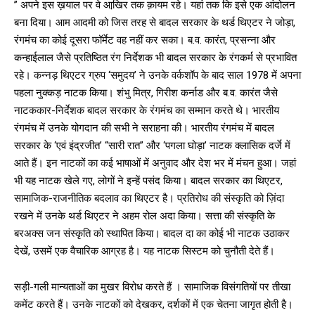
’’ अपने इस ख़याल पर वे आखि़र तक क़ायम रहे। यहां तक कि इसे एक आंदोलन
बना दिया। आम आदमी को जिस तरह से बादल सरकार के थर्ड थिएटर ने जोड़ा,
रंगमंच का कोई दूसरा फॉर्मेट वह नहीं कर सका। ब.व. कारंत, प्रसन्ना और
कन्हाईलाल जैसे प्रतिष्ठित रंग निर्देशक भी बादल सरकार के रंगकर्म से प्रभावित
रहे। कन्नड़ थिएटर ग्रुप ‘समुदय’ ने उनके वर्कशॉप के बाद साल 1978 में अपना
पहला नुक्कड़ नाटक किया। शंभु मित्र, गिरीश कर्नाड और ब.व. कारंत जैसे
नाटककार-निर्देशक बादल सरकार के रंगमंच का सम्मान करते थे। भारतीय
रंगमंच में उनके योगदान की सभी ने सराहना की। भारतीय रंगमंच में बादल
सरकार के ‘एवं इंद्रजीत’ “सारी रात” और ‘पगला घोड़ा’ नाटक क्लासिक दर्जे में
आते हैं। इन नाटकों का कई भाषाओं में अनुवाद और देश भर में मंचन हुआ। जहां
भी यह नाटक खेले गए, लोगों ने इन्हें पसंद किया। बादल सरकार का थिएटर,
सामाजिक-राजनीतिक बदलाव का थिएटर है। प्रतिरोध की संस्कृति को ज़िंदा
रखने में उनके थर्ड थिएटर ने अहम रोल अदा किया। सत्ता की संस्कृति के
बरअक्स जन संस्कृति को स्थापित किया। बादल दा का कोई भी नाटक उठाकर
देखें, उसमें एक वैचारिक आग्रह है। यह नाटक सिस्टम को चुनौती देते हैं।
सड़ी-गली मान्यताओं का मुखर विरोध करते हैं । सामाजिक विसंगतियों पर तीखा
कमेंट करते हैं। उनके नाटकों को देखकर, दर्शकों में एक चेतना जागृत होती है।