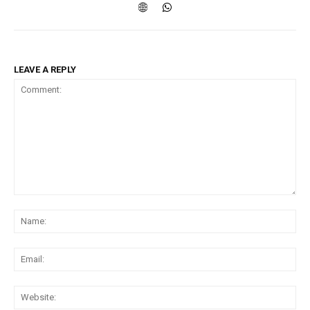
NURTURING CREATIVITY – KEEKLI CHARITABLE TRUST, SHIMLA
LEAVE A REPLY
Comment:
Na
Ema
Web