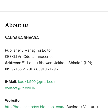
About us
VANDANA BHAGRA
Publisher / Managing Editor
KEEKLI An Ode to Innocence
Address:
#1, Lehnu Bhawan, Jakhoo, Shimla 1 (HP);
Ph
: 92186 21796 / 80910 21796
E-Mail
:
keekli.500@gmail.com
contact@keekli.in
Website
:
http://hotelsamratss.blogspot.com/
(Business Venture)