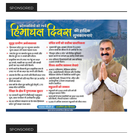
SPONSORED
DAILY NEWS BULLETIN
Video
Player
00:00
12:27
SPONSORED