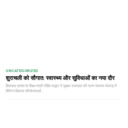
DAILY NEWS BULLETIN
UNCATEGORIZED
शुराचली को सौगात: स्वास्थ्य और सुविधाओं का नया दौर
हिमाचल प्रदेश के शिक्षा मंत्री रोहित ठाकुर ने जुब्बल उपमंडल की ग्राम पंचायत भोलाड़ में
विभिन्न विकास परियोजनाओं...
NURTURING CREATIVITY – KEEKLI CHARITABLE TRUST, SHIMLA