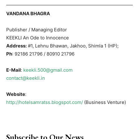
VANDANA BHAGRA
Publisher / Managing Editor
KEEKLI An Ode to Innocence
Address:
#1, Lehnu Bhawan, Jakhoo, Shimla 1 (HP);
Ph
: 92186 21796 / 80910 21796
E-Mail
:
keekli.500@gmail.com
contact@keekli.in
Website
:
http://hotelsamratss.blogspot.com/
(Business Venture)
Subscribe to Our News