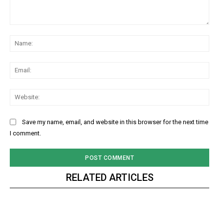
Comment:
Na
Ema
Web
Save my name, email, and website in this browser for the next time
I comment.
RELATED ARTICLES