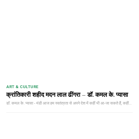
ART & CULTURE
क्रांतिकारी शहीद मदन लाल ढींगरा – डॉ. कमल के. प्यासा
डॉ. कमल के. प्यासा - मंडी आज हम स्वतंत्रता से अपने देश में कहीं भी आ-जा सकते हैं, कहीं...