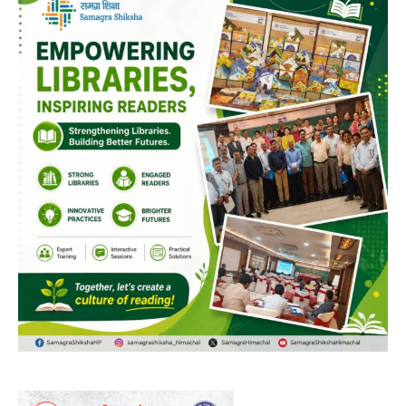
DAILY NEWS BULLETIN
Video
Player
00:00
12:27