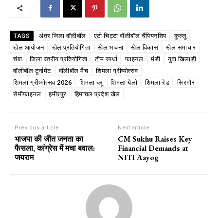
अंतर जिला वॉलीबॉल
एंटी चिट्टा वॉलीबॉल चैंपियनशिप
कुल्लू
TAGS
खेल आयोजन
खेल प्रतियोगिता
खेल भावना
खेल विकास
खेल समाचार
चंबा
जिला स्तरीय प्रतियोगिता
टीम स्पर्धा
फाइनल
मंडी
युवा खिलाड़ी
वॉलीबॉल टूर्नामेंट
वॉलीबॉल मैच
शिमला ग्रीष्मोत्सव
शिमला ग्रीष्मोत्सव 2026
शिमला ब्लू
शिमला येलो
शिमला रेड
सिरमौर
सेमीफाइनल
हमीरपुर
हिमाचल प्रदेश खेल
Previous article
Next article
भाजपा की जीत जनता का
CM Sukhu Raises Key
फैसला, कांग्रेस में मचा बवाल:
Financial Demands at
जयराम
NITI Aayog