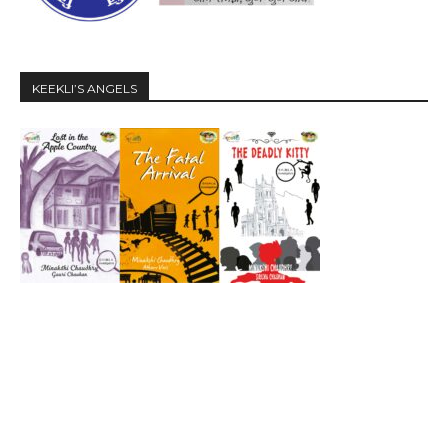
KEEKLI’S ANGELS