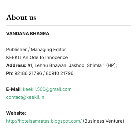
About us
VANDANA BHAGRA
Publisher / Managing Editor
KEEKLI An Ode to Innocence
Address:
#1, Lehnu Bhawan, Jakhoo, Shimla 1 (HP);
Ph
: 92186 21796 / 80910 21796
E-Mail
:
keekli.500@gmail.com
contact@keekli.in
Website
:
http://hotelsamratss.blogspot.com/
(Business Venture)