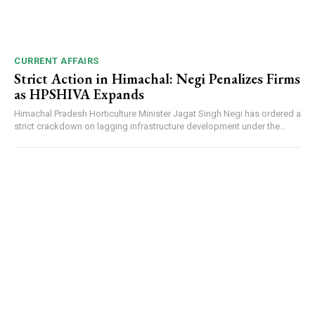
CURRENT AFFAIRS
Strict Action in Himachal: Negi Penalizes Firms
as HPSHIVA Expands
Himachal Pradesh Horticulture Minister Jagat Singh Negi has ordered a
strict crackdown on lagging infrastructure development under the...