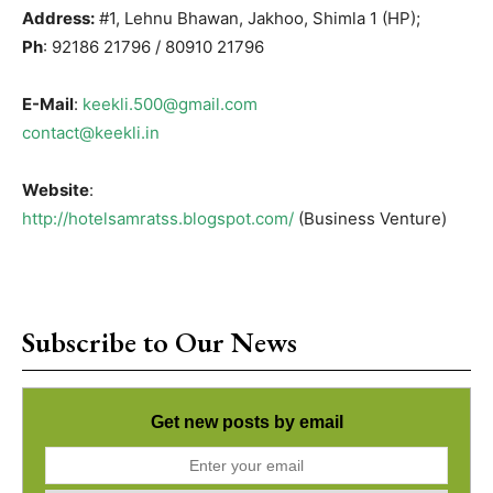
Address:
#1, Lehnu Bhawan, Jakhoo, Shimla 1 (HP);
Ph
: 92186 21796 / 80910 21796
E-Mail
:
keekli.500@gmail.com
contact@keekli.in
Website
:
http://hotelsamratss.blogspot.com/
(Business Venture)
Subscribe to Our News
Get new posts by email