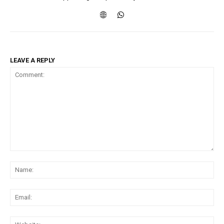
LEAVE A REPLY
Comment:
Na
Ema
Web