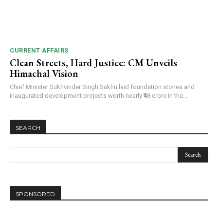
CURRENT AFFAIRS
Clean Streets, Hard Justice: CM Unveils
Himachal Vision
Chief Minister Sukhvinder Singh Sukhu laid foundation stones and
inaugurated development projects worth nearly ₹48 crore in the...
SEARCH
SPONSORED