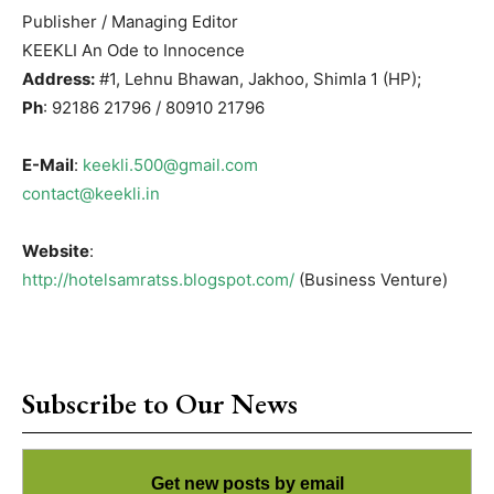
Publisher / Managing Editor
KEEKLI An Ode to Innocence
Address:
#1, Lehnu Bhawan, Jakhoo, Shimla 1 (HP);
Ph
: 92186 21796 / 80910 21796
E-Mail
:
keekli.500@gmail.com
contact@keekli.in
Website
:
http://hotelsamratss.blogspot.com/
(Business Venture)
Subscribe to Our News
Get new posts by email