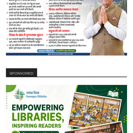
DAILY NEWS BULLETIN
Video
Player
SPONSORED
00:00
12:27
NURTURING CREATIVITY – KEEKLI CHARITABLE TRUST, SHIMLA