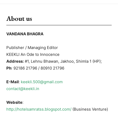
About us
VANDANA BHAGRA
Publisher / Managing Editor
KEEKLI An Ode to Innocence
Address:
#1, Lehnu Bhawan, Jakhoo, Shimla 1 (HP);
Ph
: 92186 21796 / 80910 21796
E-Mail
:
keekli.500@gmail.com
contact@keekli.in
Website
:
http://hotelsamratss.blogspot.com/
(Business Venture)