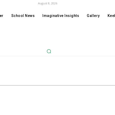
August 8, 2026
er
School News
Imaginative Insights
Gallery
Keek