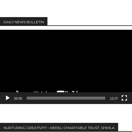
DAILY NEWS BULLETIN
Video
Player
00:00
12:27
NURTURING CREATIVITY – KEEKLI CHARITABLE TRUST, SHIMLA