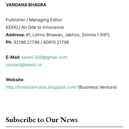
VANDANA BHAGRA
Publisher / Managing Editor
KEEKLI An Ode to Innocence
Address:
#1, Lehnu Bhawan, Jakhoo, Shimla 1 (HP);
Ph
: 92186 21796 / 80910 21796
E-Mail
:
keekli.500@gmail.com
contact@keekli.in
Website
:
http://hotelsamratss.blogspot.com/
(Business Venture)
Subscribe to Our News