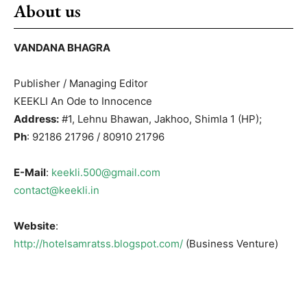
About us
VANDANA BHAGRA
Publisher / Managing Editor
KEEKLI An Ode to Innocence
Address:
#1, Lehnu Bhawan, Jakhoo, Shimla 1 (HP);
Ph
: 92186 21796 / 80910 21796
E-Mail
:
keekli.500@gmail.com
contact@keekli.in
Website
:
http://hotelsamratss.blogspot.com/
(Business Venture)