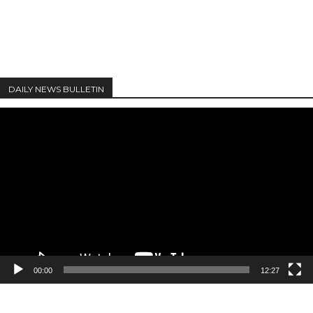
DAILY NEWS BULLETIN
Video
Player
00:00
12:27