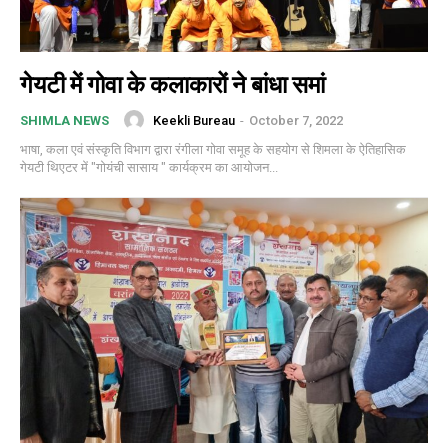
गेयटी में गोवा के कलाकारों ने बांधा समां
Keekli Bureau
-
October 7, 2022
SHIMLA NEWS
भाषा, कला एवं संस्कृति विभाग द्वारा रंगीला गोवा समूह के सहयोग से शिमला के ऐतिहासिक
गेयटी थिएटर में "गोयंची सासाय " कार्यक्रम का आयोजन...