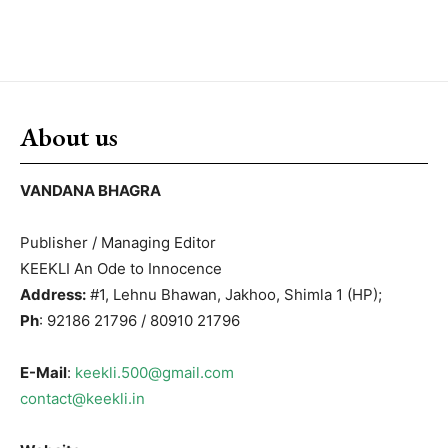
About us
VANDANA BHAGRA
Publisher / Managing Editor
KEEKLI An Ode to Innocence
Address:
#1, Lehnu Bhawan, Jakhoo, Shimla 1 (HP);
Ph
: 92186 21796 / 80910 21796
E-Mail
:
keekli.500@gmail.com
contact@keekli.in