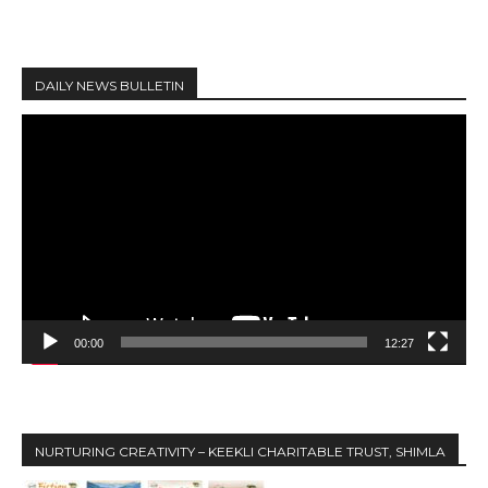
DAILY NEWS BULLETIN
V
i
d
e
o
P
l
a
y
00:00
12:27
e
r
NURTURING CREATIVITY – KEEKLI CHARITABLE TRUST, SHIMLA