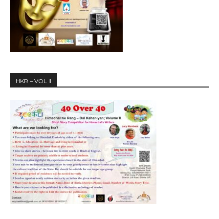
HKR – VOL II