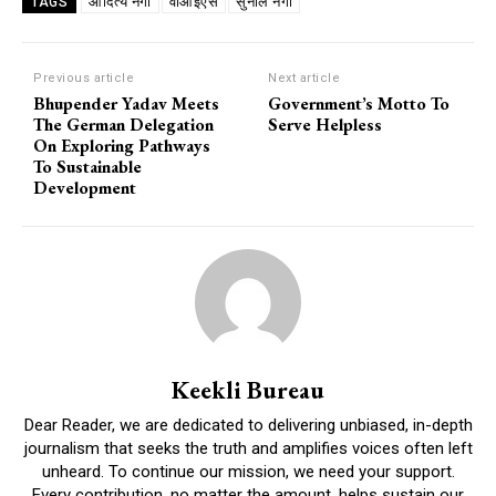
आदित्य नेगी
वीआईएस
सुनील नेगी
TAGS
Previous article
Next article
Bhupender Yadav Meets
Government’s Motto To
The German Delegation
Serve Helpless
On Exploring Pathways
To Sustainable
Development
Keekli Bureau
Dear Reader, we are dedicated to delivering unbiased, in-depth
journalism that seeks the truth and amplifies voices often left
unheard. To continue our mission, we need your support.
Every contribution, no matter the amount, helps sustain our