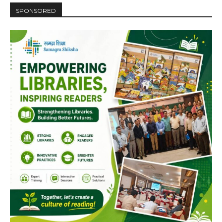
Player
SPONSORED
00:00
12:27
NURTURING CREATIVITY – KEEKLI CHARITABLE TRUST, SHIMLA