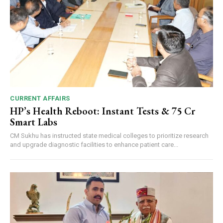
CURRENT AFFAIRS
HP’s Health Reboot: Instant Tests & ₹75 Cr
Smart Labs
CM Sukhu has instructed state medical colleges to prioritize research
and upgrade diagnostic facilities to enhance patient care...