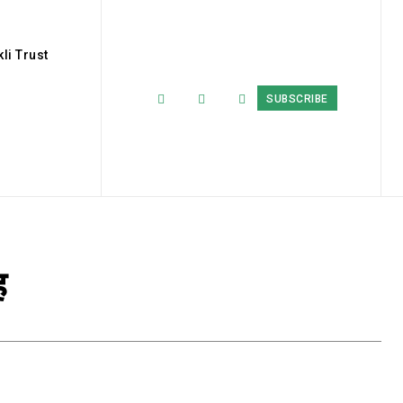
li Trust
SUBSCRIBE
ह