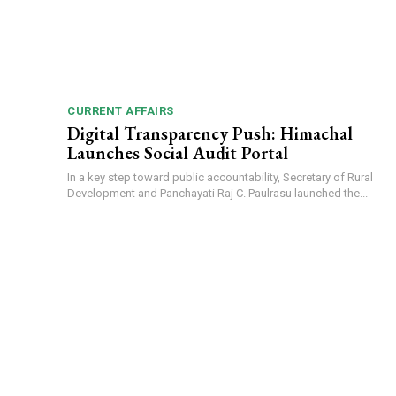
CURRENT AFFAIRS
Digital Transparency Push: Himachal
Launches Social Audit Portal
In a key step toward public accountability, Secretary of Rural
Development and Panchayati Raj C. Paulrasu launched the...