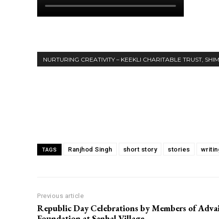
NURTURING CREATIVITY – KEEKLI CHARITABLE TRUST, SHI
Share
Ranjhod Singh
short story
stories
writin
TAGS
Previous article
Republic Day Celebrations by Members of Adva
Foundation at Sanhal Village