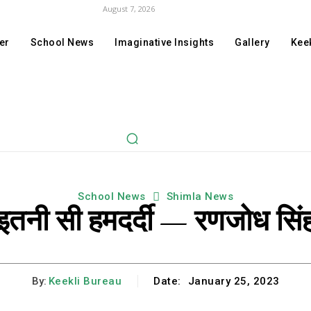
August 7, 2026
er
School News
Imaginative Insights
Gallery
Keek
School News
Shimla News
इतनी सी हमदर्दी — रणजोध सिं
By:
Keekli Bureau
Date:
January 25, 2023