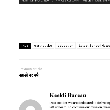
NURTURING CREATIVITY – KEEKLI CHARITABLE TRUST, SHI
Share
earthquake
education
Latest School New
TAGS
Previous article
पहाड़ो पर बर्फ
Keekli Bureau
Dear Reader, we are dedicated to deliverin
left unheard. To continue our mission, we 