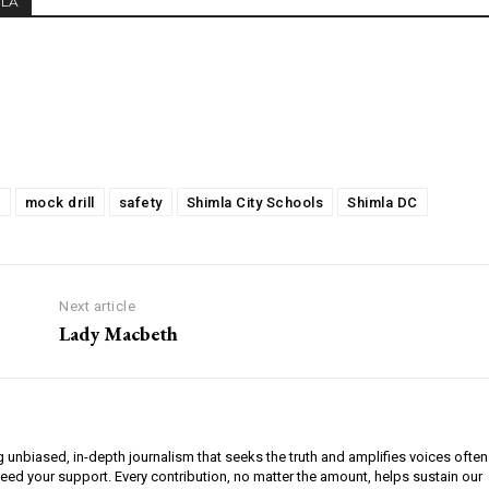
MLA
s
mock drill
safety
Shimla City Schools
Shimla DC
Next article
Lady Macbeth
g unbiased, in-depth journalism that seeks the truth and amplifies voices often
need your support. Every contribution, no matter the amount, helps sustain our