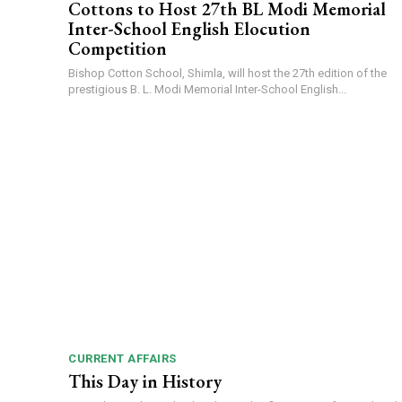
Cottons to Host 27th BL Modi Memorial
Inter-School English Elocution
Competition
Bishop Cotton School, Shimla, will host the 27th edition of the
prestigious B. L. Modi Memorial Inter-School English...
CURRENT AFFAIRS
This Day in History