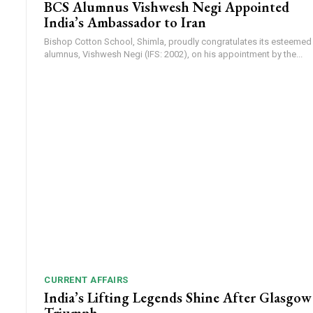
BCS Alumnus Vishwesh Negi Appointed
India’s Ambassador to Iran
Bishop Cotton School, Shimla, proudly congratulates its esteemed
alumnus, Vishwesh Negi (IFS: 2002), on his appointment by the...
CURRENT AFFAIRS
India’s Lifting Legends Shine After Glasgow