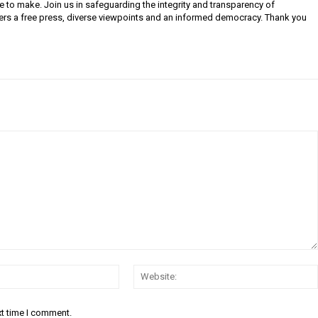
e to make. Join us in safeguarding the integrity and transparency of
ers a free press, diverse viewpoints and an informed democracy. Thank you
Email:
xt time I comment.