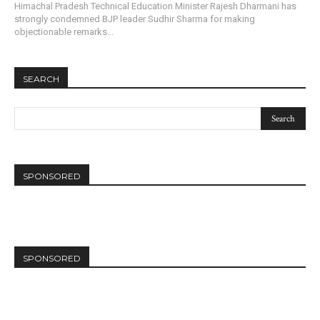
Himachal Pradesh Technical Education Minister Rajesh Dharmani has
strongly condemned BJP leader Sudhir Sharma for making
objectionable remarks...
SEARCH
SPONSORED
SPONSORED