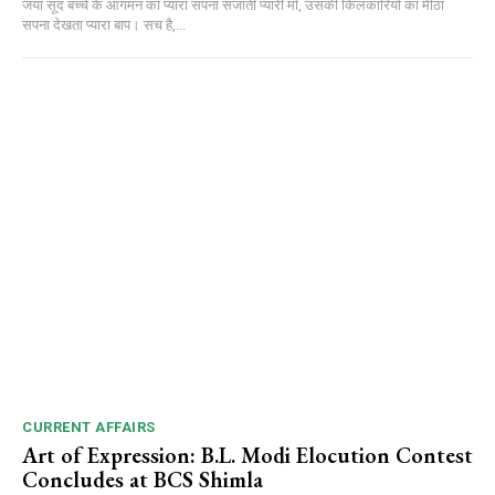
जया सूद बच्चे के आगमन का प्यारा सपना सजाती प्यारी माँ, उसकी किलकारियों का मीठा
सपना देखता प्यारा बाप। सच है,...
CURRENT AFFAIRS
Art of Expression: B.L. Modi Elocution Contest
Concludes at BCS Shimla