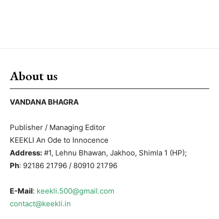
About us
VANDANA BHAGRA
Publisher / Managing Editor
KEEKLI An Ode to Innocence
Address:
#1, Lehnu Bhawan, Jakhoo, Shimla 1 (HP);
Ph
: 92186 21796 / 80910 21796
E-Mail
:
keekli.500@gmail.com
contact@keekli.in