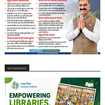
DAILY NEWS BULLETIN
Video
Player
SPONSORED
00:00
12:27
NURTURING CREATIVITY – KEEKLI CHARITABLE TRUST, SHIMLA