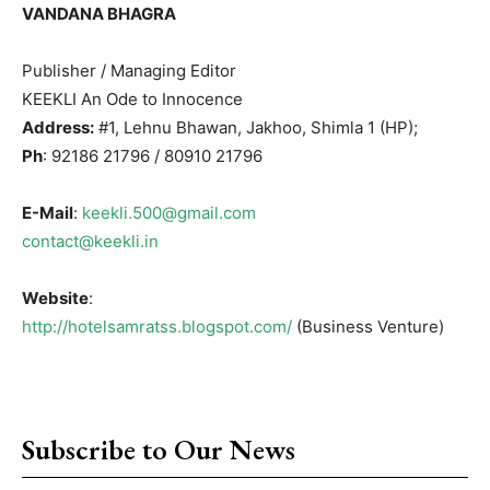
VANDANA BHAGRA
Publisher / Managing Editor
KEEKLI An Ode to Innocence
Address:
#1, Lehnu Bhawan, Jakhoo, Shimla 1 (HP);
Ph
: 92186 21796 / 80910 21796
E-Mail
:
keekli.500@gmail.com
contact@keekli.in
Website
:
http://hotelsamratss.blogspot.com/
(Business Venture)
Subscribe to Our News