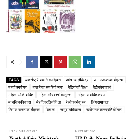
अंतर्राष्ट्रीयबालिकादिवस
आंगनवाड़ीकेंद्र
जागरूकताकार्यक्रम
TAGS
बच्चोंकापोषण
बालविकासपरियोजना
बेटियोंकीशिक्षा
बेटीकोबचाओ
महिलाओंकीशक्ति
महिलाऔरबच्चोंकेसुरक्षा
महिलासशक्तिकरण
मानसिकविकास
मेहंदिप्रतियोगिता
रैलीकार्यक्रम
लिंगसमानता
लिंगसमानताकार्यक्रम
शिमला
समुदायविकास
स्लोगनलेखनप्रतियोगिता
Previous article
Next article
Youth Affairs Ministry’s
HP Daily News Bulletin