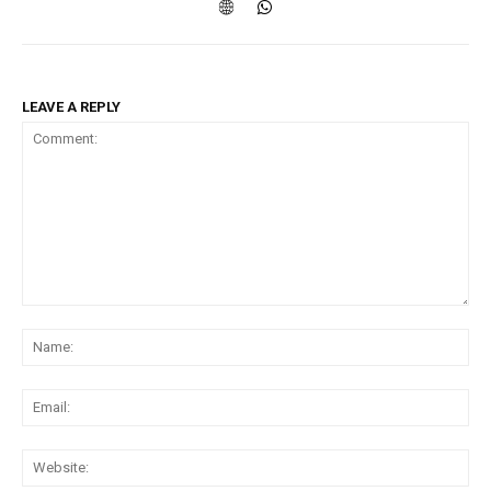
LEAVE A REPLY
Comment:
Na
Ema
Web