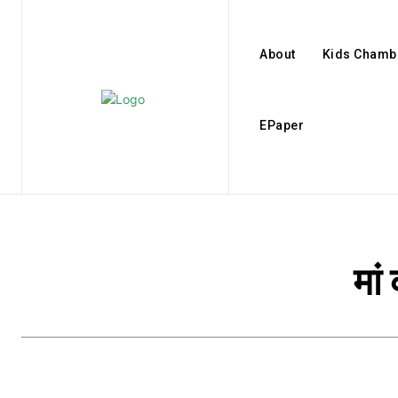
About
Kids Chamb
EPaper
मां