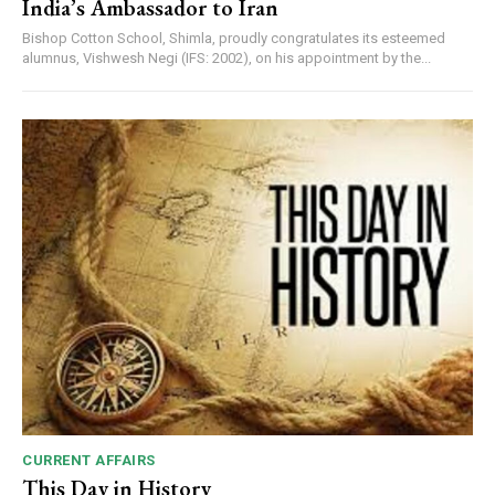
India’s Ambassador to Iran
Bishop Cotton School, Shimla, proudly congratulates its esteemed
alumnus, Vishwesh Negi (IFS: 2002), on his appointment by the...
CURRENT AFFAIRS
This Day in History