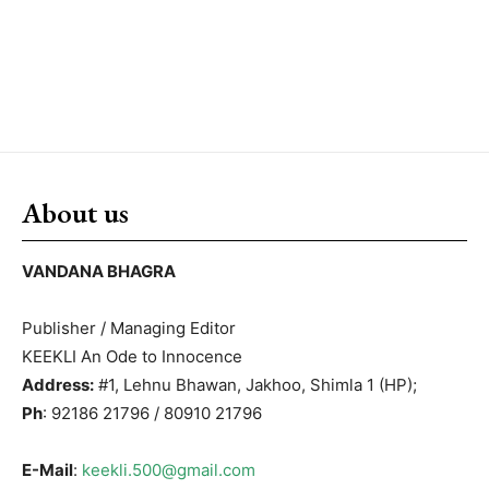
About us
VANDANA BHAGRA
Publisher / Managing Editor
KEEKLI An Ode to Innocence
Address:
#1, Lehnu Bhawan, Jakhoo, Shimla 1 (HP);
Ph
: 92186 21796 / 80910 21796
E-Mail
:
keekli.500@gmail.com