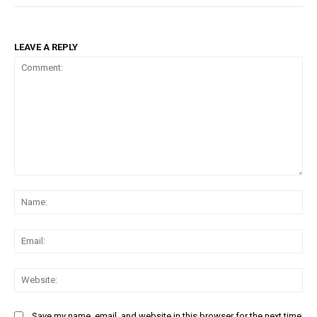
LEAVE A REPLY
Comment:
Na
Ema
Web
Save my name, email, and website in this browser for the next time