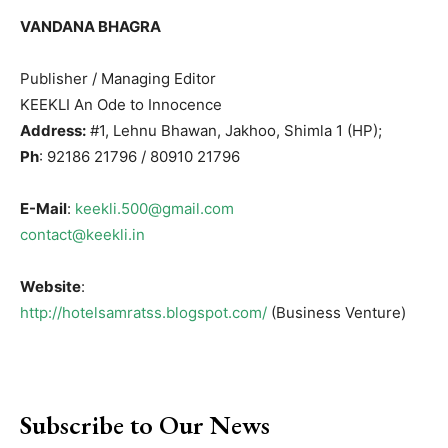
VANDANA BHAGRA
Publisher / Managing Editor
KEEKLI An Ode to Innocence
Address:
#1, Lehnu Bhawan, Jakhoo, Shimla 1 (HP);
Ph
: 92186 21796 / 80910 21796
E-Mail
:
keekli.500@gmail.com
contact@keekli.in
Website
:
http://hotelsamratss.blogspot.com/
(Business Venture)
Subscribe to Our News