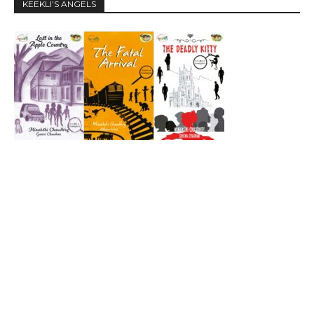
KEEKLI’S ANGELS