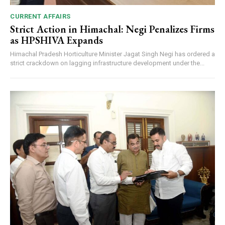
CURRENT AFFAIRS
Strict Action in Himachal: Negi Penalizes Firms
as HPSHIVA Expands
Himachal Pradesh Horticulture Minister Jagat Singh Negi has ordered a
strict crackdown on lagging infrastructure development under the...