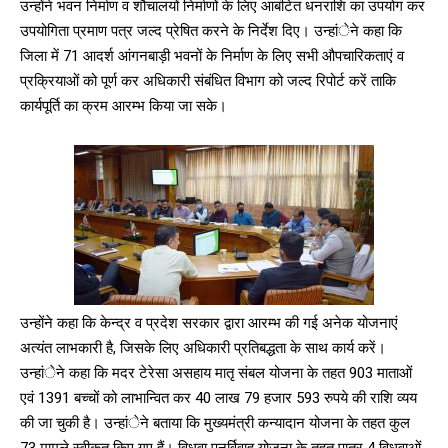
उन्होंने भवन निर्माण व शौचालयों निर्माणों के लिए आबंटित धनराशि का उपयोग कर
NURTURING CREATIVITY – KEEKLI CHARITABLE TRUST, SHIMLA
उपयोगिता प्रमाण पत्र जल्द प्रेषित करने के निर्देश दिए। उन्हांेने कहा कि
जिला में 71 आदर्श आंगनबाड़ी भवनों के निर्माण के लिए सभी औपचारिकताएं व
प्रक्रियाओं को पूर्ण कर अधिकारी संबंधित विभाग को जल्द रिपोर्ट करें ताकि
कार्यपूर्ति का क्रम आरम्भ किया जा सके।
उन्होंने कहा कि केन्द्र व प्रदेश सरकार द्वारा आरम्भ की गई अनेक योजनाएं
अत्यंत लाभकारी है, जिसके लिए अधिकारी प्रतिबद्धता के साथ कार्य करें।
उन्हांेने कहा कि मदर टेरेसा असहाय मातृ संबल योजना के तहत 903 माताओं
एवं 1391 बच्चों को लाभान्वित कर 40 लाख 79 हजार 593 रुपये की राशि व्यय
की जा चुकी है। उन्हांेने बताया कि मुख्यमंत्री कन्यादान योजना के तहत कुल
73 मामले स्वीकृत किए गए हैं। विधवा पुनर्विवाह योजना के तहत पात्र 4 विधवाओं