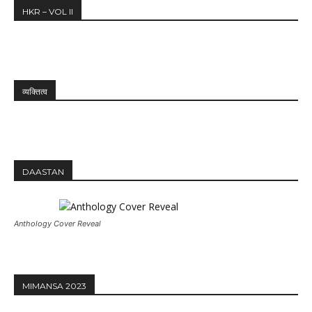
HKR – VOL II
व्यक्तित्व
DAASTAN
Anthology Cover Reveal
MIMANSA 2023