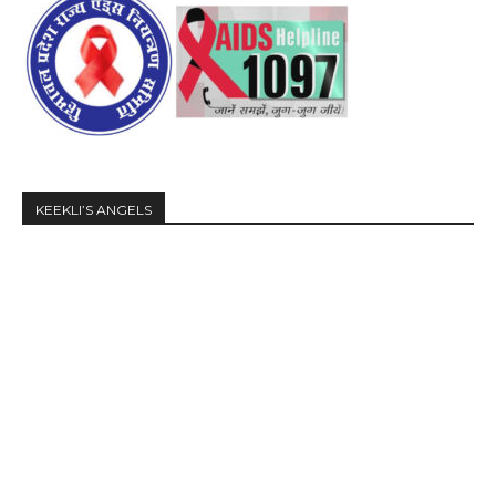
KEEKLI’S ANGELS