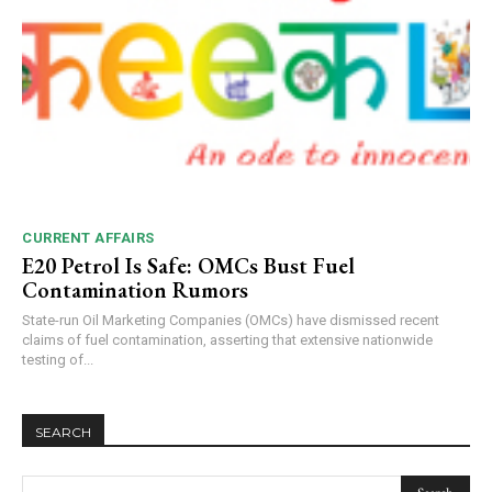
Video
Player
CURRENT AFFAIRS
E20 Petrol Is Safe: OMCs Bust Fuel
00:00
12:27
Contamination Rumors
State-run Oil Marketing Companies (OMCs) have dismissed recent
claims of fuel contamination, asserting that extensive nationwide
testing of...
NURTURING CREATIVITY – KEEKLI CHARITABLE TRUST, SHIMLA
SEARCH