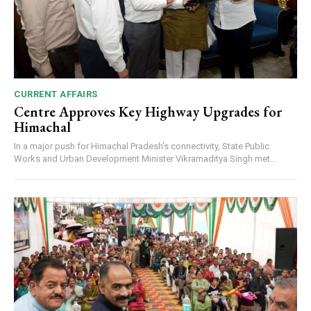
CURRENT AFFAIRS
Centre Approves Key Highway Upgrades for
Himachal
In a major push for Himachal Pradesh's connectivity, State Public
Works and Urban Development Minister Vikramaditya Singh met...