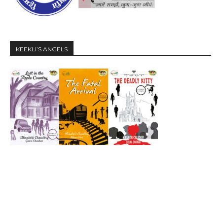
KEEKLI’S ANGELS