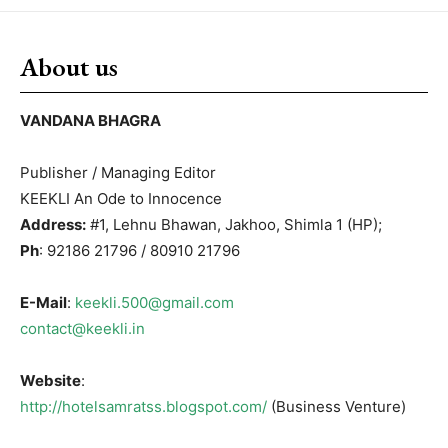
About us
VANDANA BHAGRA
Publisher / Managing Editor
KEEKLI An Ode to Innocence
Address:
#1, Lehnu Bhawan, Jakhoo, Shimla 1 (HP);
Ph
: 92186 21796 / 80910 21796
E-Mail
:
keekli.500@gmail.com
contact@keekli.in
Website
:
http://hotelsamratss.blogspot.com/
(Business Venture)