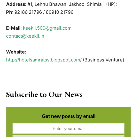
Address:
#1, Lehnu Bhawan, Jakhoo, Shimla 1 (HP);
Ph
: 92186 21796 / 80910 21796
E-Mail
:
keekli.500@gmail.com
contact@keekli.in
Website
:
http://hotelsamratss.blogspot.com/
(Business Venture)
Subscribe to Our News
Get new posts by email