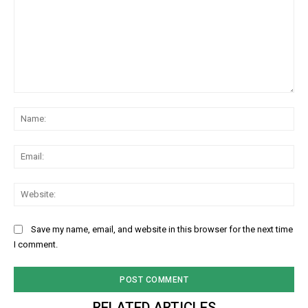
Comment:
Na
Ema
Web
Save my name, email, and website in this browser for the next time
I comment.
RELATED ARTICLES