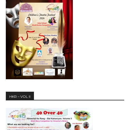
HKR – VOL II