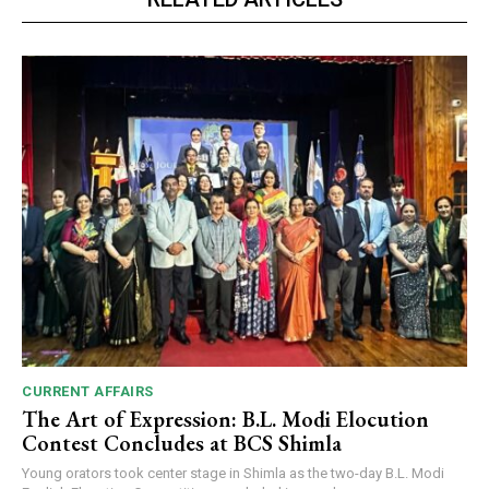
CURRENT AFFAIRS
The Art of Expression: B.L. Modi Elocution
Contest Concludes at BCS Shimla
Young orators took center stage in Shimla as the two-day B.L. Modi